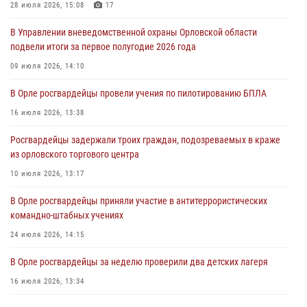
28 июля 2026, 15:08
17
За месяц росгвардейцы задержали 15 лиц, подозреваемых в
В Управлении вневедомственной охраны Орловской области
совершении противоправных действий
подвели итоги за первое полугодие 2026 года
04 августа 2026, 14:21
09 июля 2026, 14:10
В Орле приняли присягу 28 новых росгвардейцев
В Орле росгвардейцы провели учения по пилотированию БПЛА
04 августа 2026, 14:06
2
16 июля 2026, 13:38
За месяц росгвардейцы приняли от граждан более 800 заявлений о
Росгвардейцы задержали троих граждан, подозреваемых в краже
предоставлении госуслуг
из орловского торгового центра
03 августа 2026, 14:30
10 июля 2026, 13:17
В Орле росгвардейцы приняли участие в антитеррористических
командно-штабных учениях
24 июля 2026, 14:15
В Орле росгвардейцы за неделю проверили два детских лагеря
16 июля 2026, 13:34