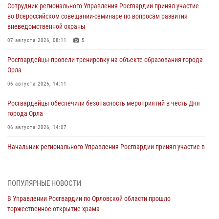
Сотрудник регионального Управления Росгвардии принял участие
во Всероссийском совещании-семинаре по вопросам развития
вневедомственной охраны
07 августа 2026, 08:11
5
Росгвардейцы провели тренировку на объекте образования города
Орла
06 августа 2026, 14:11
Росгвардейцы обеспечили безопасность мероприятий в честь Дня
города Орла
06 августа 2026, 14:07
Начальник регионального Управления Росгвардии принял участие в
митинге в честь дня освобождения города Орла
05 августа 2026, 13:16
2
ПОПУЛЯРНЫЕ НОВОСТИ
Ливенские росгвардейцы рассказали о результатах работы за
В Управлении Росгвардии по Орловской области прошло
первое полугодие
торжественное открытие храма
05 августа 2026, 13:12