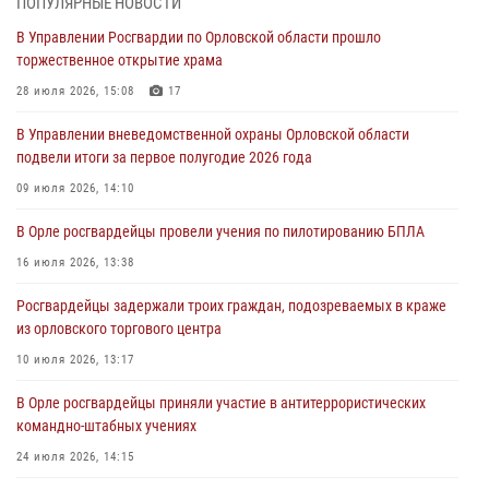
ПОПУЛЯРНЫЕ НОВОСТИ
31 июля 2026, 13:21
В Управлении Росгвардии по Орловской области прошло
торжественное открытие храма
Жительница Мценска сдала в Росгвардию незарегистрированное
ружьё
28 июля 2026, 15:08
17
31 июля 2026, 13:16
В Управлении вневедомственной охраны Орловской области
подвели итоги за первое полугодие 2026 года
Сотрудники Росгвардии пресекли дебош в орловском кафе
09 июля 2026, 14:10
30 июля 2026, 14:27
В Орле росгвардейцы провели учения по пилотированию БПЛА
Росгвардейцы проверили антитеррористическую защищённость
детских лагерей «Мечта» и «Лесной»
16 июля 2026, 13:38
30 июля 2026, 14:22
Росгвардейцы задержали троих граждан, подозреваемых в краже
из орловского торгового центра
10 июля 2026, 13:17
В Орле росгвардейцы приняли участие в антитеррористических
командно-штабных учениях
24 июля 2026, 14:15