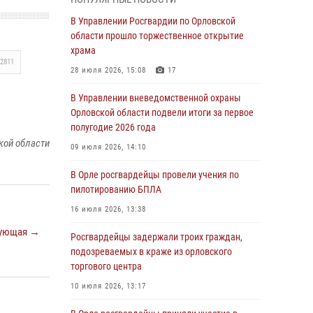
04 августа 2026, 14:06
2
В Управлении Росгвардии по Орловской
области прошло торжественное открытие
За месяц росгвардейцы приняли от граждан
храма
более 800 заявлений о предоставлении
2811
госуслуг
28 июля 2026, 15:08
17
03 августа 2026, 14:30
В Управлении вневедомственной охраны
Орловской области подвели итоги за первое
Росгвардейцы обеспечили безопасность во
полугодие 2026 года
время празднования Дня ВДВ
кой области
09 июля 2026, 14:10
03 августа 2026, 14:23
В Орле росгвардейцы провели учения по
В Орле росгвардейцы приняли участие в
пилотированию БПЛА
учениях на избирательном участке
16 июля 2026, 13:38
31 июля 2026, 13:21
ующая →
Росгвардейцы задержали троих граждан,
Жительница Мценска сдала в Росгвардию
подозреваемых в краже из орловского
незарегистрированное ружьё
торгового центра
31 июля 2026, 13:16
10 июля 2026, 13:17