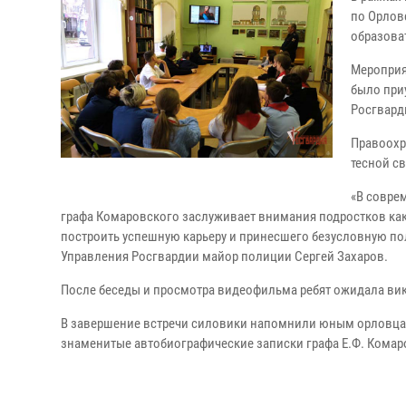
по Орлов
образова
Мероприя
было при
Росгвард
Правоохр
тесной с
«В совре
графа Комаровского заслуживает внимания подростков ка
построить успешную карьеру и принесшего безусловную пол
Управления Росгвардии майор полиции Сергей Захаров.
После беседы и просмотра видеофильма ребят ожидала ви
В завершение встречи силовики напомнили юным орловцам
знаменитые автобиографические записки графа Е.Ф. Комар