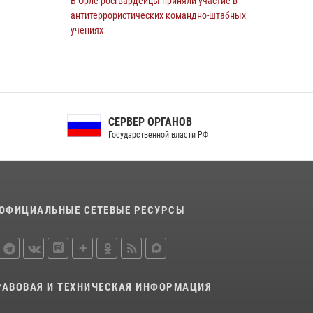
В Орле росгвардейцы приняли участие в
антитеррористических командно-штабных
учениях
24 июля 2026, 14:15
В Орле росгвардейцы за неделю проверили
два детских лагеря
16 июля 2026, 13:34
СЕРВЕР ОРГАНОВ
Государственной власти РФ
Росгвардейцы приняли участие в рабочем
совещании по вопросам обеспечения
безопасности в преддверии Единого дня
голосования
13 июля 2026, 14:29
ОФИЦИАЛЬНЫЕ СЕТЕВЫЕ РЕСУРСЫ
На брифинге росгвардейцы рассказали
орловцам об изменениях в
законодательстве, регулирующем оборот
оружия
РАВОВАЯ И ТЕХНИЧЕСКАЯ ИНФОРМАЦИЯ
24 июля 2026, 14:16