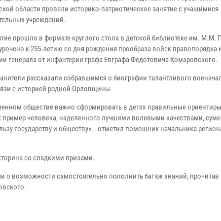
ской области провели историко-патриотическое занятие с учащимися
тельных учреждений.
тие прошло в формате круглого стола в детской библиотеке им. М.М.
урочено к 255-летию со дня рождения прообраза войск правопорядка 
ии генерала от инфантерии графа Евграфа Федотовича Комаровского.
анители рассказали собравшимся о биографии талантливого военача
вязи с историей родной Орловщины.
менном обществе важно сформировать в детях правильные ориентиры
к пример человека, наделенного лучшими волевыми качествами, сум
ьзу государству и обществу», - отметил помощник начальника регио
кторина со сладкими призами.
 о возможности самостоятельно пополнить багаж знаний, прочитав
овского.