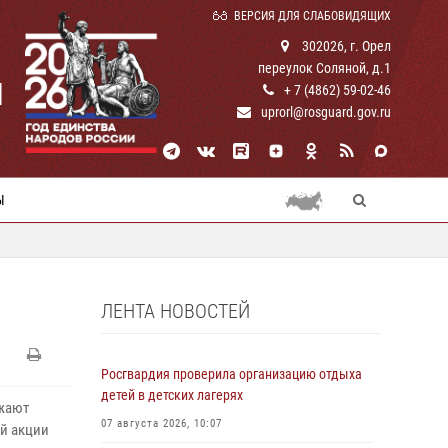
ВЕРСИЯ ДЛЯ СЛАБОВИДЯЩИХ
302026, г. Орел
переулок Соляной, д.1
И
+ 7 (4862) 59-02-46
uprorl@rosguard.gov.ru
Ы
ЛЕНТА НОВОСТЕЙ
Росгвардия проверила организацию отдыха
детей в детских лагерях
жают
07 августа 2026, 10:07
й акции