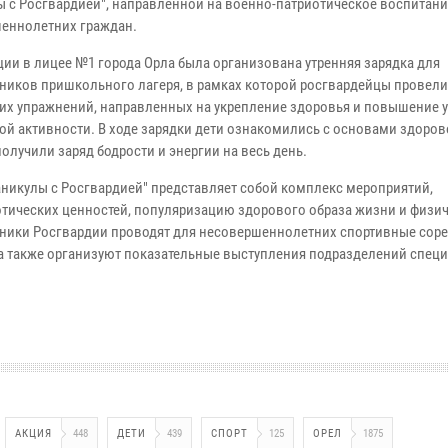
ы с Росгвардией", направленной на военно-патриотическое воспитан
еннолетних граждан.
ции в лицее №1 города Орла была организована утренняя зарядка для
ников пришкольного лагеря, в рамках которой росгвардейцы провел
их упражнений, направленных на укрепление здоровья и повышение 
ой активности. В ходе зарядки дети ознакомились с основами здоров
олучили заряд бодрости и энергии на весь день.
аникулы с Росгвардией" представляет собой комплекс мероприятий,
тических ценностей, популяризацию здорового образа жизни и физи
дники Росгвардии проводят для несовершеннолетних спортивные сор
 а также организуют показательные выступления подразделений спец
АКЦИЯ
448
ДЕТИ
439
СПОРТ
125
ОРЕЛ
1875