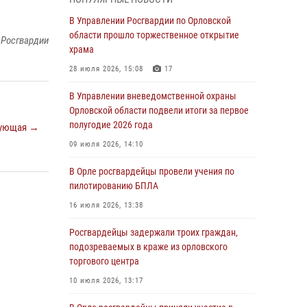
Начальник регионального Управления
Росгвардии принял участие в митинге в честь
В Управлении Росгвардии по Орловской
дня освобождения города Орла
области прошло торжественное открытие
 Росгвардии
храма
05 августа 2026, 13:16
2
28 июля 2026, 15:08
17
Ливенские росгвардейцы рассказали о
результатах работы за первое полугодие
В Управлении вневедомственной охраны
Орловской области подвели итоги за первое
05 августа 2026, 13:12
полугодие 2026 года
ующая →
За месяц росгвардейцы задержали 15 лиц,
09 июля 2026, 14:10
подозреваемых в совершении
противоправных действий
В Орле росгвардейцы провели учения по
пилотированию БПЛА
04 августа 2026, 14:21
16 июля 2026, 13:38
В Орле приняли присягу 28 новых
росгвардейцев
Росгвардейцы задержали троих граждан,
подозреваемых в краже из орловского
04 августа 2026, 14:06
2
торгового центра
За месяц росгвардейцы приняли от граждан
10 июля 2026, 13:17
более 800 заявлений о предоставлении
госуслуг