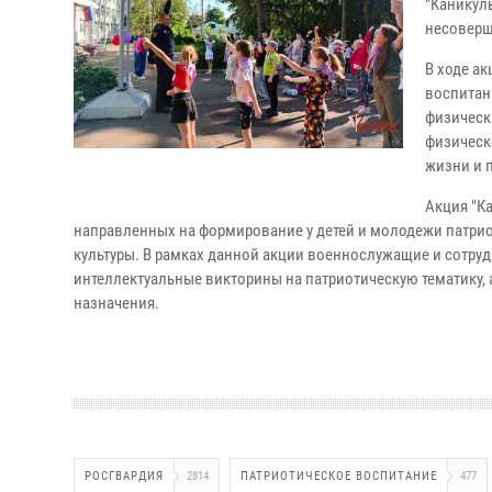
"Каникул
несоверш
В ходе ак
воспитан
физическ
физическ
жизни и п
Акция "К
направленных на формирование у детей и молодежи патрио
культуры. В рамках данной акции военнослужащие и сотру
интеллектуальные викторины на патриотическую тематику,
назначения.
РОСГВАРДИЯ
2814
ПАТРИОТИЧЕСКОЕ ВОСПИТАНИЕ
477