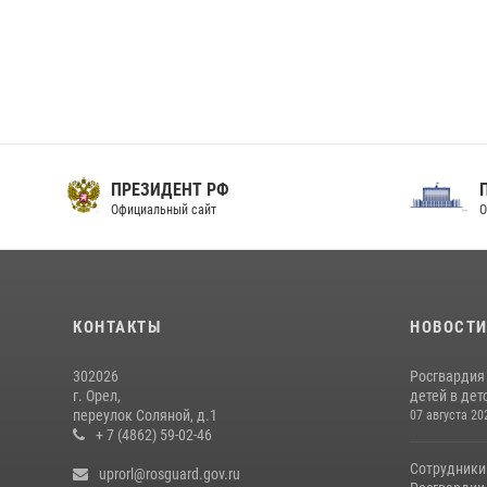
ПРЕЗИДЕНТ РФ
Официальный сайт
О
КОНТАКТЫ
НОВОСТ
302026
Росгвардия
г. Орел,
детей в дет
переулок Соляной, д.1
07 августа 20
+ 7 (4862) 59-02-46
Сотрудники
uprorl@rosguard.gov.ru