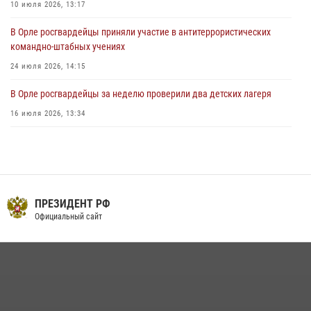
10 июля 2026, 13:17
В Орле росгвардейцы приняли участие в антитеррористических
командно-штабных учениях
24 июля 2026, 14:15
В Орле росгвардейцы за неделю проверили два детских лагеря
16 июля 2026, 13:34
Росгвардейцы приняли участие в рабочем совещании по вопросам
обеспечения безопасности в преддверии Единого дня голосования
13 июля 2026, 14:29
На брифинге росгвардейцы рассказали орловцам об изменениях в
ПРЕЗИДЕНТ РФ
законодательстве, регулирующем оборот оружия
Официальный сайт
24 июля 2026, 14:16
Сотрудники Росгвардии пресекли дебош в орловском кафе
30 июля 2026, 14:27