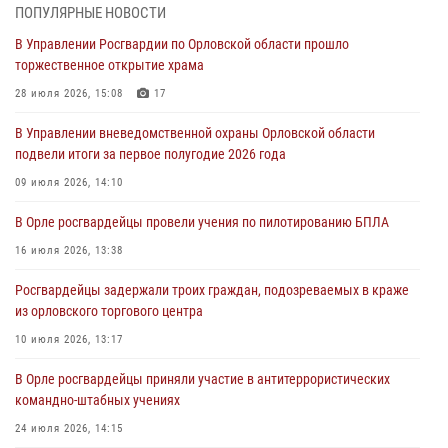
участке
ПОПУЛЯРНЫЕ НОВОСТИ
31 июля 2026, 13:21
В Управлении Росгвардии по Орловской области прошло
торжественное открытие храма
Жительница Мценска сдала в Росгвардию незарегистрированное
ружьё
28 июля 2026, 15:08
17
31 июля 2026, 13:16
В Управлении вневедомственной охраны Орловской области
подвели итоги за первое полугодие 2026 года
Сотрудники Росгвардии пресекли дебош в орловском кафе
09 июля 2026, 14:10
30 июля 2026, 14:27
В Орле росгвардейцы провели учения по пилотированию БПЛА
Росгвардейцы проверили антитеррористическую защищённость
детских лагерей «Мечта» и «Лесной»
16 июля 2026, 13:38
30 июля 2026, 14:22
Росгвардейцы задержали троих граждан, подозреваемых в краже
из орловского торгового центра
10 июля 2026, 13:17
В Орле росгвардейцы приняли участие в антитеррористических
командно-штабных учениях
24 июля 2026, 14:15