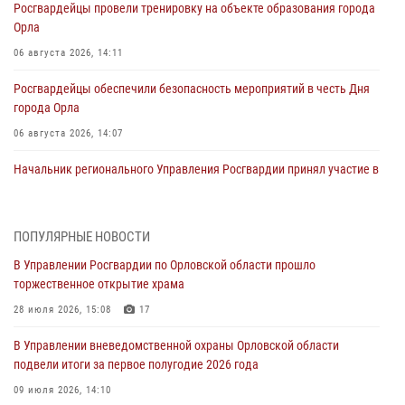
Росгвардейцы провели тренировку на объекте образования города
Орла
06 августа 2026, 14:11
Росгвардейцы обеспечили безопасность мероприятий в честь Дня
города Орла
06 августа 2026, 14:07
Начальник регионального Управления Росгвардии принял участие в
митинге в честь дня освобождения города Орла
05 августа 2026, 13:16
2
ПОПУЛЯРНЫЕ НОВОСТИ
Ливенские росгвардейцы рассказали о результатах работы за
В Управлении Росгвардии по Орловской области прошло
первое полугодие
торжественное открытие храма
05 августа 2026, 13:12
28 июля 2026, 15:08
17
За месяц росгвардейцы задержали 15 лиц, подозреваемых в
В Управлении вневедомственной охраны Орловской области
совершении противоправных действий
подвели итоги за первое полугодие 2026 года
04 августа 2026, 14:21
09 июля 2026, 14:10