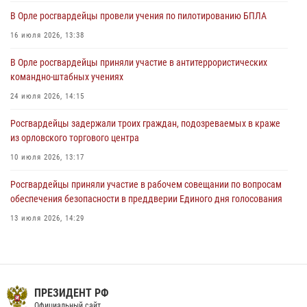
В Орле приняли присягу 28 новых росгвардейцев
В Орле росгвардейцы провели учения по пилотированию БПЛА
04 августа 2026, 14:06
2
16 июля 2026, 13:38
За месяц росгвардейцы приняли от граждан более 800 заявлений о
В Орле росгвардейцы приняли участие в антитеррористических
предоставлении госуслуг
командно-штабных учениях
03 августа 2026, 14:30
24 июля 2026, 14:15
Росгвардейцы задержали троих граждан, подозреваемых в краже
из орловского торгового центра
10 июля 2026, 13:17
Росгвардейцы приняли участие в рабочем совещании по вопросам
обеспечения безопасности в преддверии Единого дня голосования
13 июля 2026, 14:29
На брифинге росгвардейцы рассказали орловцам об изменениях в
законодательстве, регулирующем оборот оружия
24 июля 2026, 14:16
ПРЕЗИДЕНТ РФ
В Орле росгвардейцы за неделю проверили два детских лагеря
Официальный сайт