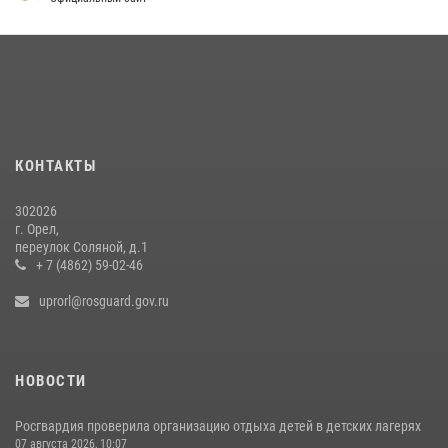
16 июля 2026, 13:34
Сотрудники Росгвардии пресекли дебош в орловском кафе
30 июля 2026, 14:27
Росгвардейцы в Орле задержали мужчину по подозрению в краже
15 июля 2026, 14:49
КОНТАКТЫ
302026
г. Орел,
переулок Соляной, д.1
+ 7 (4862) 59-02-46
uprorl@rosguard.gov.ru
НОВОСТИ
Росгвардия проверила организацию отдыха детей в детских лагерях
07 августа 2026, 10:07