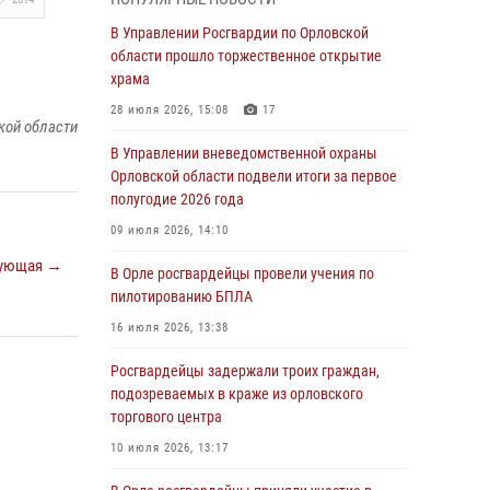
Начальник регионального Управления
Росгвардии принял участие в митинге в честь
В Управлении Росгвардии по Орловской
дня освобождения города Орла
области прошло торжественное открытие
храма
05 августа 2026, 13:16
2
28 июля 2026, 15:08
17
кой области
Ливенские росгвардейцы рассказали о
результатах работы за первое полугодие
В Управлении вневедомственной охраны
Орловской области подвели итоги за первое
05 августа 2026, 13:12
полугодие 2026 года
За месяц росгвардейцы задержали 15 лиц,
09 июля 2026, 14:10
подозреваемых в совершении
ующая →
противоправных действий
В Орле росгвардейцы провели учения по
пилотированию БПЛА
04 августа 2026, 14:21
16 июля 2026, 13:38
В Орле приняли присягу 28 новых
росгвардейцев
Росгвардейцы задержали троих граждан,
подозреваемых в краже из орловского
04 августа 2026, 14:06
2
торгового центра
За месяц росгвардейцы приняли от граждан
10 июля 2026, 13:17
более 800 заявлений о предоставлении
госуслуг