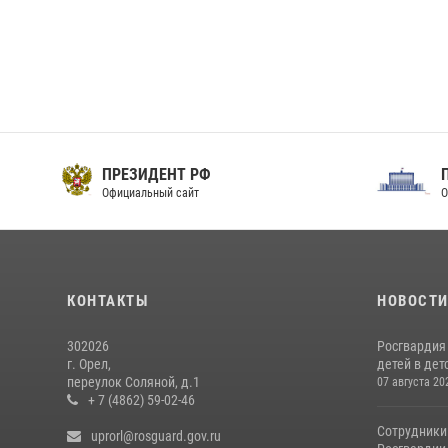
ПРЕЗИДЕНТ РФ
Официальный сайт
О
КОНТАКТЫ
НОВОСТ
302026
Росгвардия
г. Орел,
детей в дет
переулок Соляной, д.1
07 августа 20
+ 7 (4862) 59-02-46
Сотрудники
uprorl@rosguard.gov.ru