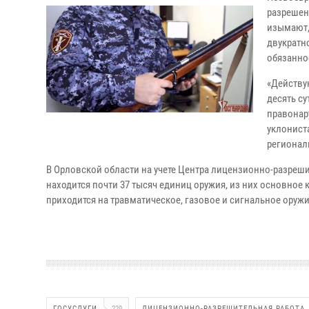
разрешен
изымают,
двукратн
обязанно
«Действу
десять с
правонар
уклониста
регионал
В Орловской области на учете Центра лицензионно-разреши
находится почти 37 тысяч единиц оружия, из них основное
приходится на травматическое, газовое и сигнальное оружи
ГОСУСЛУГИ
229
ЛИЦЕНЗИОННО-РАЗРЕШИТЕЛЬНАЯ РАБОТА