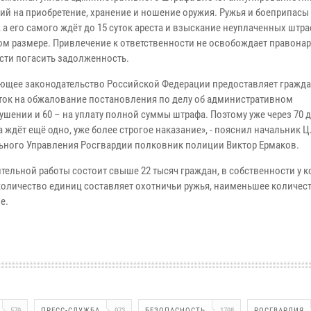
ий на приобретение, хранение и ношение оружия. Ружья и боеприпас
 а его самого ждёт до 15 суток ареста и взыскание неуплаченных штр
ом размере. Привлечение к ответственности не освобождает правонар
сти погасить задолженность.
ющее законодательство Российской Федерации предоставляет гражд
уток на обжалование постановления по делу об административном
ушении и 60 – на уплату полной суммы штрафа. Поэтому уже через 70 
 ждёт ещё одно, уже более строгое наказание», - пояснил начальник 
ьного Управления Росгвардии полковник полиции Виктор Ермаков.
тельной работы состоит свыше 22 тысяч граждан, в собственности у 
 количество единиц составляет охотничьи ружья, наименьшее количес
е.
579
ПРЕСС-СЛУЖБА
973
БЕЗОПАСНОСТЬ
1798
РОСГВАРДИЯ