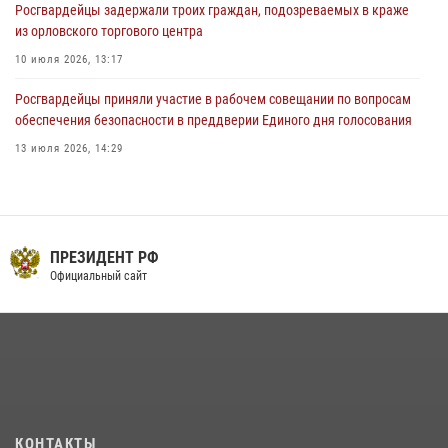
Росгвардейцы задержали троих граждан, подозреваемых в краже
из орловского торгового центра
10 июля 2026, 13:17
Росгвардейцы приняли участие в рабочем совещании по вопросам
обеспечения безопасности в преддверии Единого дня голосования
13 июля 2026, 14:29
На брифинге росгвардейцы рассказали орловцам об изменениях в
законодательстве, регулирующем оборот оружия
24 июля 2026, 14:16
ПРЕЗИДЕНТ РФ
Сотрудники Росгвардии пресекли дебош в орловском кафе
Официальный сайт
30 июля 2026, 14:27
В Орле росгвардейцы за неделю проверили два детских лагеря
16 июля 2026, 13:34
Росгвардейцы в Орле задержали мужчину по подозрению в краже
15 июля 2026, 14:49
КОНТАКТЫ