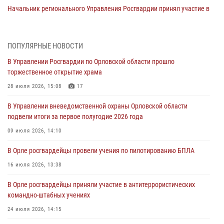
Начальник регионального Управления Росгвардии принял участие в
митинге в честь дня освобождения города Орла
05 августа 2026, 13:16
2
ПОПУЛЯРНЫЕ НОВОСТИ
Ливенские росгвардейцы рассказали о результатах работы за
В Управлении Росгвардии по Орловской области прошло
первое полугодие
торжественное открытие храма
05 августа 2026, 13:12
28 июля 2026, 15:08
17
За месяц росгвардейцы задержали 15 лиц, подозреваемых в
В Управлении вневедомственной охраны Орловской области
совершении противоправных действий
подвели итоги за первое полугодие 2026 года
04 августа 2026, 14:21
09 июля 2026, 14:10
В Орле приняли присягу 28 новых росгвардейцев
В Орле росгвардейцы провели учения по пилотированию БПЛА
04 августа 2026, 14:06
2
16 июля 2026, 13:38
За месяц росгвардейцы приняли от граждан более 800 заявлений о
В Орле росгвардейцы приняли участие в антитеррористических
предоставлении госуслуг
командно-штабных учениях
03 августа 2026, 14:30
24 июля 2026, 14:15