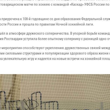
в товарищеском матче по хоккею с командой «Каскад» УФСБ России п
а приурочена к 108-й годовщине со дня образования Федеральной слу
ости России и прошла по правилам Ночной хоккейной лиги.
шёл в атмосфере дружеского соперничества. В упорной борьбе команд
ия Росгвардии уступила более опытному сопернику с разницей одно о
 мероприятия способствуют укреплению дружественных связей межд
ми силовыми структурами и популяризации здорового образа жизни 
а увлекательную игру и надеется на новые встречи на хоккейной площ