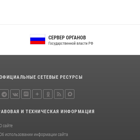
Сотрудники Росгвардии пресекли дебош в
орловском кафе
30 июля 2026, 14:27
Росгвардейцы в Орле задержали мужчину по
СЕРВЕР ОРГАНОВ
подозрению в краже
Государственной власти РФ
15 июля 2026, 14:49
ОФИЦИАЛЬНЫЕ СЕТЕВЫЕ РЕСУРСЫ
РАВОВАЯ И ТЕХНИЧЕСКАЯ ИНФОРМАЦИЯ
О сайте
Об использовании информации сайта