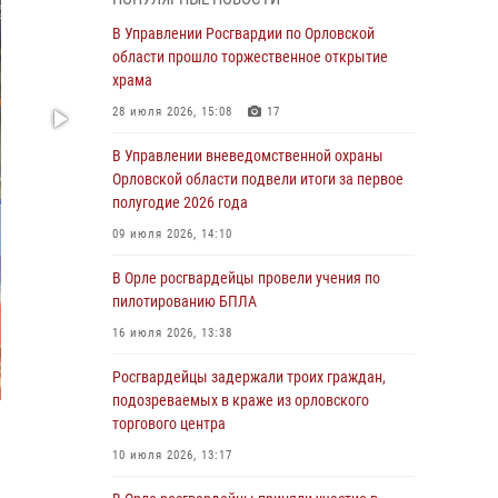
время празднования Дня ВДВ
В Управлении Росгвардии по Орловской
03 августа 2026, 14:23
области прошло торжественное открытие
храма
В Орле росгвардейцы приняли участие в
учениях на избирательном участке
28 июля 2026, 15:08
17
31 июля 2026, 13:21
В Управлении вневедомственной охраны
Орловской области подвели итоги за первое
Жительница Мценска сдала в Росгвардию
полугодие 2026 года
незарегистрированное ружьё
09 июля 2026, 14:10
31 июля 2026, 13:16
В Орле росгвардейцы провели учения по
Сотрудники Росгвардии пресекли дебош в
пилотированию БПЛА
орловском кафе
16 июля 2026, 13:38
30 июля 2026, 14:27
Росгвардейцы задержали троих граждан,
Росгвардейцы проверили
подозреваемых в краже из орловского
антитеррористическую защищённость
торгового центра
детских лагерей «Мечта» и «Лесной»
10 июля 2026, 13:17
30 июля 2026, 14:22