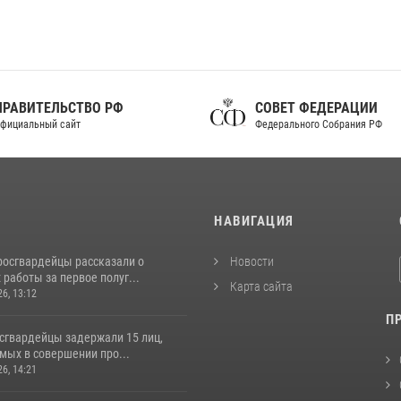
ПРАВИТЕЛЬСТВО РФ
СОВЕТ ФЕДЕРАЦИИ
фициальный сайт
Федерального Собрания РФ
И
НАВИГАЦИЯ
росгвардейцы рассказали о
Новости
 работы за первое полуг...
Карта сайта
26, 13:12
П
осгвардейцы задержали 15 лиц,
мых в совершении про...
26, 14:21