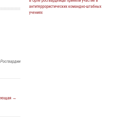
В Орле росгвардейцы приняли участие в
антитеррористических командно-штабных
учениях
24 июля 2026, 14:15
В Орле росгвардейцы за неделю проверили
два детских лагеря
16 июля 2026, 13:34
Росгвардейцы приняли участие в рабочем
 Росгвардии
совещании по вопросам обеспечения
безопасности в преддверии Единого дня
голосования
13 июля 2026, 14:29
На брифинге росгвардейцы рассказали
ующая →
орловцам об изменениях в
законодательстве, регулирующем оборот
оружия
24 июля 2026, 14:16