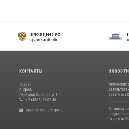
ПРЕЗИДЕНТ РФ
Официальный сайт
О
КОНТАКТЫ
НОВОСТ
302026
Ливенские 
г. Орел,
результатах
переулок Соляной, д.1
05 августа 20
+ 7 (4862) 59-02-46
За месяц р
uprorl@rosguard.gov.ru
подозревае
04 августа 20