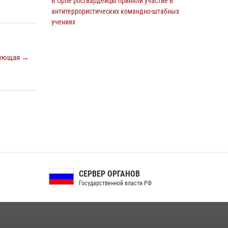
В Орле росгвардейцы приняли участие в
антитеррористических командно-штабных
учениях
24 июля 2026, 14:15
На брифинге росгвардейцы рассказали
ующая →
орловцам об изменениях в
законодательстве, регулирующем оборот
оружия
24 июля 2026, 14:16
Росгвардейцы приняли участие в рабочем
совещании по вопросам обеспечения
безопасности в преддверии Единого дня
голосования
13 июля 2026, 14:29
СЕРВЕР ОРГАНОВ
Государственной власти РФ
В Орле росгвардейцы за неделю проверили
два детских лагеря
16 июля 2026, 13:34