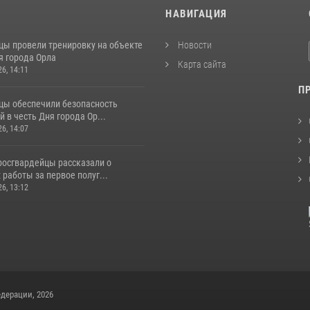
И
НАВИГАЦИЯ
цы провели тренировку на объекте
Новости
я города Орла
Карта сайта
26, 14:11
П
цы обеспечили безопасность
 в честь Дня города Ор...
26, 14:07
росгвардейцы рассказали о
 работы за первое полуг...
26, 13:12
дерации, 2026