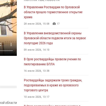
04 августа 2026, 14:06
2
В Управлении Росгвардии по Орловской
области прошло торжественное открытие
За месяц росгвардейцы приняли от граждан
храма
более 800 заявлений о предоставлении
госуслуг
28 июля 2026, 15:08
17
03 августа 2026, 14:30
В Управлении вневедомственной охраны
Орловской области подвели итоги за первое
Росгвардейцы обеспечили безопасность во
полугодие 2026 года
время празднования Дня ВДВ
09 июля 2026, 14:10
03 августа 2026, 14:23
В Орле росгвардейцы провели учения по
В Орле росгвардейцы приняли участие в
пилотированию БПЛА
учениях на избирательном участке
16 июля 2026, 13:38
31 июля 2026, 13:21
Росгвардейцы задержали троих граждан,
Жительница Мценска сдала в Росгвардию
подозреваемых в краже из орловского
незарегистрированное ружьё
торгового центра
31 июля 2026, 13:16
10 июля 2026, 13:17
кой области