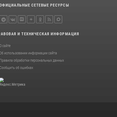
Сотрудники Росгвардии пресекли дебош в
ОФИЦИАЛЬНЫЕ СЕТЕВЫЕ РЕСУРСЫ
орловском кафе
30 июля 2026, 14:27
Росгвардейцы в Орле задержали мужчину по
подозрению в краже
РАВОВАЯ И ТЕХНИЧЕСКАЯ ИНФОРМАЦИЯ
15 июля 2026, 14:49
О сайте
Об использовании информации сайта
Правила обработки персональных данных
Сообщить об ошибках