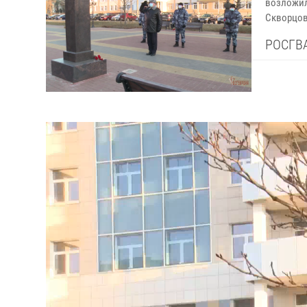
возложил
Скворцов
РОСГВ