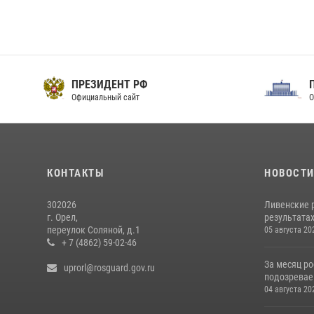
ПРЕЗИДЕНТ РФ
Официальный сайт
О
КОНТАКТЫ
НОВОСТ
302026
Ливенские 
г. Орел,
результатах
переулок Соляной, д.1
05 августа 20
+ 7 (4862) 59-02-46
За месяц р
uprorl@rosguard.gov.ru
подозревае
04 августа 20