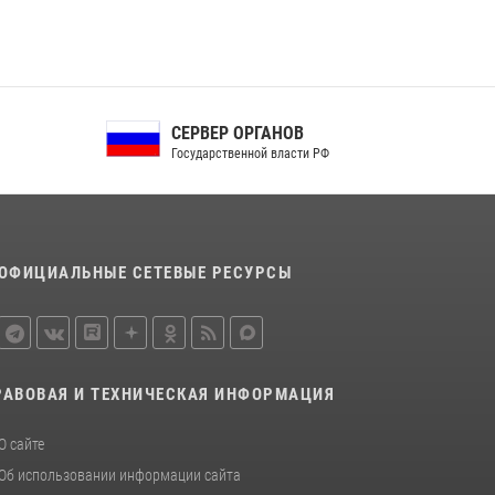
Росгвардейцы в Орле задержали мужчину по
подозрению в краже
15 июля 2026, 14:49
Сотрудники Росгвардии пресекли дебош в
СЕРВЕР ОРГАНОВ
орловском кафе
Государственной власти РФ
30 июля 2026, 14:27
ОФИЦИАЛЬНЫЕ СЕТЕВЫЕ РЕСУРСЫ
РАВОВАЯ И ТЕХНИЧЕСКАЯ ИНФОРМАЦИЯ
О сайте
Об использовании информации сайта