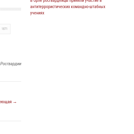
В Орле росгвардейцы приняли участие в
антитеррористических командно-штабных
учениях
24 июля 2026, 14:15
1871
В Орле росгвардейцы за неделю проверили
два детских лагеря
16 июля 2026, 13:34
Росгвардейцы приняли участие в рабочем
 Росгвардии
совещании по вопросам обеспечения
безопасности в преддверии Единого дня
голосования
13 июля 2026, 14:29
На брифинге росгвардейцы рассказали
ующая →
орловцам об изменениях в
законодательстве, регулирующем оборот
оружия
24 июля 2026, 14:16