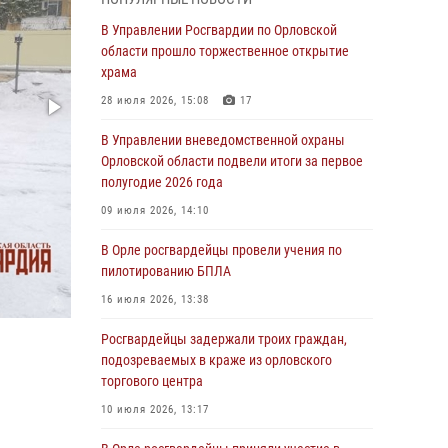
время празднования Дня ВДВ
В Управлении Росгвардии по Орловской
03 августа 2026, 14:23
области прошло торжественное открытие
храма
В Орле росгвардейцы приняли участие в
учениях на избирательном участке
28 июля 2026, 15:08
17
31 июля 2026, 13:21
В Управлении вневедомственной охраны
Орловской области подвели итоги за первое
Жительница Мценска сдала в Росгвардию
полугодие 2026 года
незарегистрированное ружьё
09 июля 2026, 14:10
31 июля 2026, 13:16
В Орле росгвардейцы провели учения по
Сотрудники Росгвардии пресекли дебош в
пилотированию БПЛА
орловском кафе
16 июля 2026, 13:38
30 июля 2026, 14:27
Росгвардейцы задержали троих граждан,
Росгвардейцы проверили
подозреваемых в краже из орловского
антитеррористическую защищённость
торгового центра
детских лагерей «Мечта» и «Лесной»
10 июля 2026, 13:17
30 июля 2026, 14:22