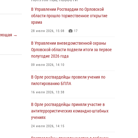
Начальник регионального Управления
Росгвардии принял участие в митинге в честь
В Управлении Росгвардии по Орловской
дня освобождения города Орла
области прошло торжественное открытие
храма
05 августа 2026, 13:16
2
28 июля 2026, 15:08
17
ующая →
Ливенские росгвардейцы рассказали о
результатах работы за первое полугодие
В Управлении вневедомственной охраны
Орловской области подвели итоги за первое
05 августа 2026, 13:12
полугодие 2026 года
За месяц росгвардейцы задержали 15 лиц,
09 июля 2026, 14:10
подозреваемых в совершении
противоправных действий
В Орле росгвардейцы провели учения по
пилотированию БПЛА
04 августа 2026, 14:21
16 июля 2026, 13:38
В Орле приняли присягу 28 новых
росгвардейцев
В Орле росгвардейцы приняли участие в
антитеррористических командно-штабных
04 августа 2026, 14:06
2
учениях
За месяц росгвардейцы приняли от граждан
24 июля 2026, 14:15
более 800 заявлений о предоставлении
госуслуг