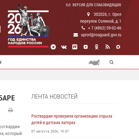
ВЕРСИЯ ДЛЯ СЛАБОВИДЯЩИХ
302026, г. Орел
переулок Соляной, д.1
И
+ 7 (4862) 59-02-46
uprorl@rosguard.gov.ru
Ы
ЛЕНТА НОВОСТЕЙ
БАРЕ
Росгвардия проверила организацию отдыха
детей в детских лагерях
осгвардии
07 августа 2026, 10:07
на, который