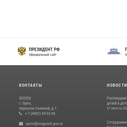
ПРЕЗИДЕНТ РФ
Официальный сайт
О
КОНТАКТЫ
НОВОСТ
302026
Росгвардия
г. Орел,
детей в дет
переулок Соляной, д.1
07 августа 20
+ 7 (4862) 59-02-46
Сотрудники
uprorl@rosguard.gov.ru