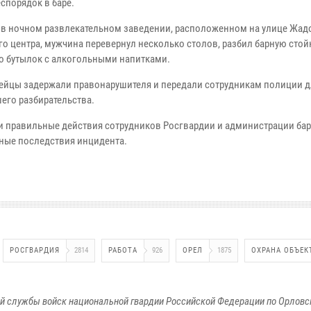
спорядок в баре.
 в ночном развлекательном заведении, расположенном на улице Жад
го центра, мужчина перевернул несколько столов, разбил барную стой
о бутылок с алкогольными напитками.
ейцы задержали правонарушителя и передали сотрудникам полиции д
его разбирательства.
и правильные действия сотрудников Росгвардии и администрации бар
ные последствия инцидента.
РОСГВАРДИЯ
2814
РАБОТА
926
ОРЕЛ
1875
ОХРАНА ОБЪЕК
й службы войск национальной гвардии Российской Федерации по Орловс