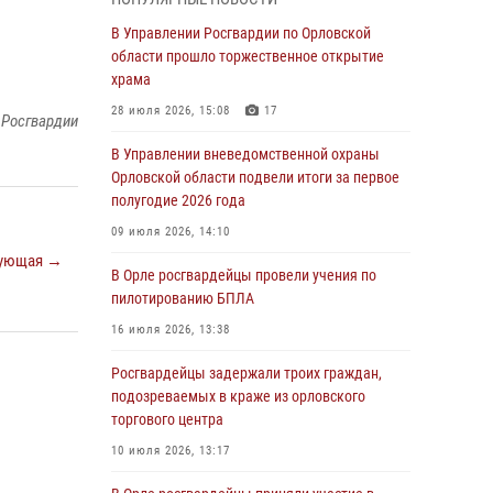
Начальник регионального Управления
Росгвардии принял участие в митинге в честь
В Управлении Росгвардии по Орловской
дня освобождения города Орла
области прошло торжественное открытие
храма
05 августа 2026, 13:16
2
28 июля 2026, 15:08
17
 Росгвардии
Ливенские росгвардейцы рассказали о
результатах работы за первое полугодие
В Управлении вневедомственной охраны
Орловской области подвели итоги за первое
05 августа 2026, 13:12
полугодие 2026 года
За месяц росгвардейцы задержали 15 лиц,
09 июля 2026, 14:10
подозреваемых в совершении
ующая →
противоправных действий
В Орле росгвардейцы провели учения по
пилотированию БПЛА
04 августа 2026, 14:21
16 июля 2026, 13:38
В Орле приняли присягу 28 новых
росгвардейцев
Росгвардейцы задержали троих граждан,
подозреваемых в краже из орловского
04 августа 2026, 14:06
2
торгового центра
За месяц росгвардейцы приняли от граждан
10 июля 2026, 13:17
более 800 заявлений о предоставлении
госуслуг