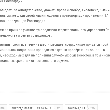
ия Росгвардии.
облюдать законодательство, уважать права и свободы человека, быть 
нными, не щадя своей жизни, охранять правопорядок произнесли 17
ков новобранцев Росгвардии.
иятии приняли участие руководители территориального управления Ро
 ведомства и семьи сотрудников.
инятия присяги, в течение шести месяцев, сотрудникам придётся прой
иональная подготовка проводится с целью приобретения основных
, необходимых для выполнения служебных обязанностей, в том числе
циальных средств и огнестрельного оружия.
1798
ВНЕВЕДОМСТВЕННАЯ ОХРАНА
962
РОСГВАРДИЯ
2814