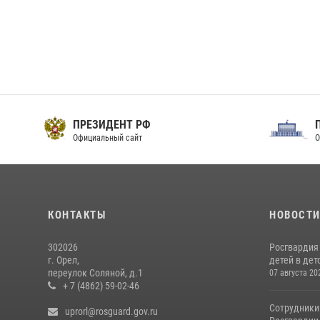
ПРЕЗИДЕНТ РФ
Официальный сайт
О
КОНТАКТЫ
НОВОСТ
302026
Росгвардия
г. Орел,
детей в дет
переулок Соляной, д.1
07 августа 20
+ 7 (4862) 59-02-46
Сотрудники
uprorl@rosguard.gov.ru