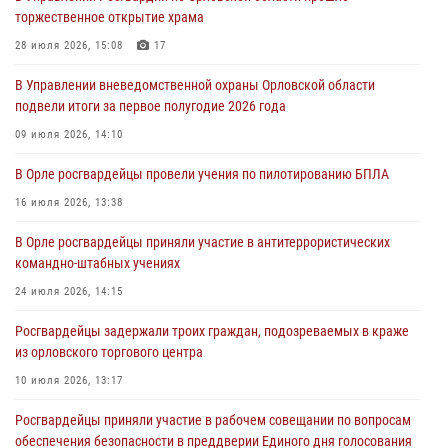
первое полугодие
торжественное открытие храма
05 августа 2026, 13:12
28 июля 2026, 15:08
17
За месяц росгвардейцы задержали 15 лиц, подозреваемых в
В Управлении вневедомственной охраны Орловской области
совершении противоправных действий
подвели итоги за первое полугодие 2026 года
04 августа 2026, 14:21
09 июля 2026, 14:10
В Орле приняли присягу 28 новых росгвардейцев
В Орле росгвардейцы провели учения по пилотированию БПЛА
04 августа 2026, 14:06
2
16 июля 2026, 13:38
За месяц росгвардейцы приняли от граждан более 800 заявлений о
В Орле росгвардейцы приняли участие в антитеррористических
предоставлении госуслуг
командно-штабных учениях
03 августа 2026, 14:30
24 июля 2026, 14:15
Росгвардейцы задержали троих граждан, подозреваемых в краже
из орловского торгового центра
10 июля 2026, 13:17
Росгвардейцы приняли участие в рабочем совещании по вопросам
обеспечения безопасности в преддверии Единого дня голосования