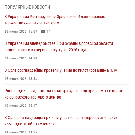
участке
ПОПУЛЯРНЫЕ НОВОСТИ
31 июля 2026, 13:21
В Управлении Росгвардии по Орловской области прошло
торжественное открытие храма
Жительница Мценска сдала в Росгвардию незарегистрированное
ружьё
28 июля 2026, 15:08
17
31 июля 2026, 13:16
В Управлении вневедомственной охраны Орловской области
подвели итоги за первое полугодие 2026 года
Сотрудники Росгвардии пресекли дебош в орловском кафе
09 июля 2026, 14:10
30 июля 2026, 14:27
В Орле росгвардейцы провели учения по пилотированию БПЛА
Росгвардейцы проверили антитеррористическую защищённость
детских лагерей «Мечта» и «Лесной»
16 июля 2026, 13:38
30 июля 2026, 14:22
Росгвардейцы задержали троих граждан, подозреваемых в краже
из орловского торгового центра
10 июля 2026, 13:17
В Орле росгвардейцы приняли участие в антитеррористических
командно-штабных учениях
24 июля 2026, 14:15