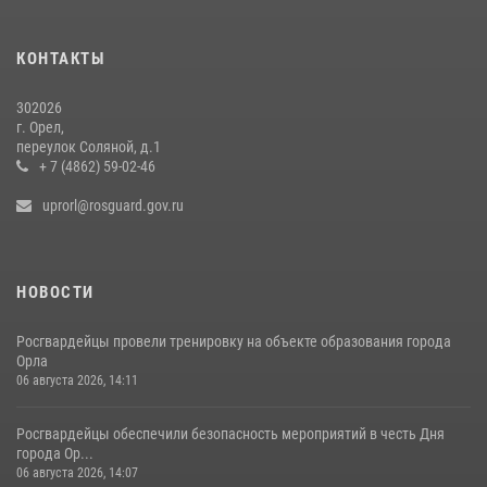
Росгвардейцы в Орле задержали мужчину по подозрению в краже
15 июля 2026, 14:49
КОНТАКТЫ
302026
г. Орел,
переулок Соляной, д.1
+ 7 (4862) 59-02-46
uprorl@rosguard.gov.ru
НОВОСТИ
Росгвардейцы провели тренировку на объекте образования города
Орла
06 августа 2026, 14:11
Росгвардейцы обеспечили безопасность мероприятий в честь Дня
города Ор...
06 августа 2026, 14:07