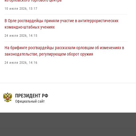
из орловского торгового центра
10 июля 2026, 13:17
В Орле росгвардейцы приняли участие в антитеррористических
командно-штабных учениях
24 июля 2026, 14:15
На брифинге росгвардейцы рассказали орловцам об изменениях в
законодательстве, регулирующем оборот оружия
24 июля 2026, 14:16
Росгвардейцы приняли участие в рабочем совещании по вопросам
обеспечения безопасности в преддверии Единого дня голосования
13 июля 2026, 14:29
ПРЕЗИДЕНТ РФ
В Орле росгвардейцы за неделю проверили два детских лагеря
Официальный сайт
16 июля 2026, 13:34
Сотрудники Росгвардии пресекли дебош в орловском кафе
30 июля 2026, 14:27