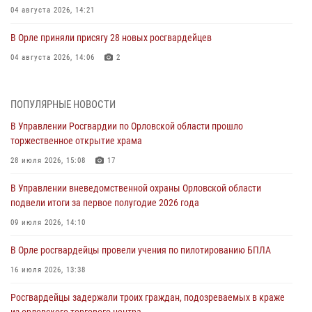
04 августа 2026, 14:21
В Орле приняли присягу 28 новых росгвардейцев
04 августа 2026, 14:06
2
За месяц росгвардейцы приняли от граждан более 800 заявлений о
предоставлении госуслуг
ПОПУЛЯРНЫЕ НОВОСТИ
03 августа 2026, 14:30
В Управлении Росгвардии по Орловской области прошло
торжественное открытие храма
Росгвардейцы обеспечили безопасность во время празднования
Дня ВДВ
28 июля 2026, 15:08
17
03 августа 2026, 14:23
В Управлении вневедомственной охраны Орловской области
подвели итоги за первое полугодие 2026 года
В Орле росгвардейцы приняли участие в учениях на избирательном
участке
09 июля 2026, 14:10
31 июля 2026, 13:21
В Орле росгвардейцы провели учения по пилотированию БПЛА
Жительница Мценска сдала в Росгвардию незарегистрированное
16 июля 2026, 13:38
ружьё
Росгвардейцы задержали троих граждан, подозреваемых в краже
31 июля 2026, 13:16