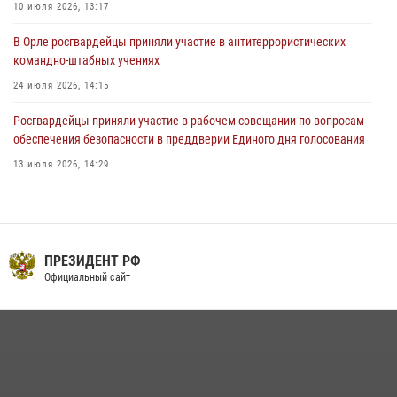
10 июля 2026, 13:17
В Орле росгвардейцы приняли участие в антитеррористических
командно-штабных учениях
24 июля 2026, 14:15
Росгвардейцы приняли участие в рабочем совещании по вопросам
обеспечения безопасности в преддверии Единого дня голосования
13 июля 2026, 14:29
Сотрудники Росгвардии пресекли дебош в орловском кафе
30 июля 2026, 14:27
На брифинге росгвардейцы рассказали орловцам об изменениях в
ПРЕЗИДЕНТ РФ
законодательстве, регулирующем оборот оружия
Официальный сайт
24 июля 2026, 14:16
В Орле росгвардейцы за неделю проверили два детских лагеря
16 июля 2026, 13:34