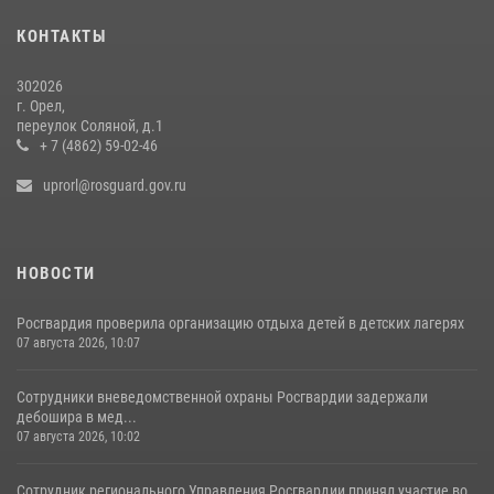
Росгвардейцы в Орле задержали мужчину по подозрению в краже
15 июля 2026, 14:49
КОНТАКТЫ
302026
г. Орел,
переулок Соляной, д.1
+ 7 (4862) 59-02-46
uprorl@rosguard.gov.ru
НОВОСТИ
Росгвардия проверила организацию отдыха детей в детских лагерях
07 августа 2026, 10:07
Сотрудники вневедомственной охраны Росгвардии задержали
дебошира в мед...
07 августа 2026, 10:02
Сотрудник регионального Управления Росгвардии принял участие во