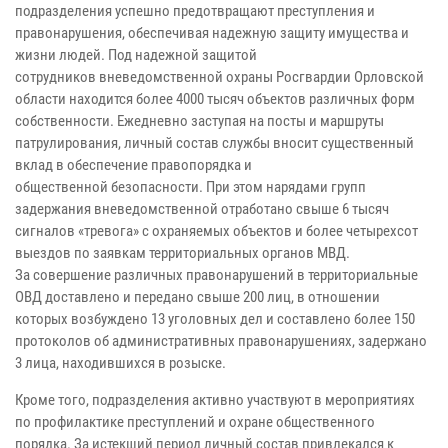
подразделения успешно
предотвращают преступления и
правонарушения, обеспечивая надежную защиту
имущества и
жизни людей. Под надежной защитой
сотрудников
вневедомственной охраны Росгвардии Орловской
области находится более
4000 тысяч объектов различных форм
собственности. Ежедневно заступая на
посты и маршруты
патрулирования, личный состав службы вносит
существенный
вклад в обеспечение правопорядка и
общественной
безопасности. При этом нарядами групп
задержания вневедомственной
отработано свыше 6 тысяч
сигналов «тревога» с охраняемых объектов и
более четырехсот
выездов по заявкам территориальных органов МВД.
За
совершение различных правонарушений в территориальные
ОВД доставлено и
передано свыше 200 лиц, в отношении
которых возбуждено 13 уголовных
дел и составлено более 150
протоколов об административных
правонарушениях, задержано
3 лица, находившихся в розыске.
Кроме того, подразделения активно участвуют в мероприятиях
по
профилактике преступлений и охране общественного
порядка. За истекший
период личный состав привлекался к