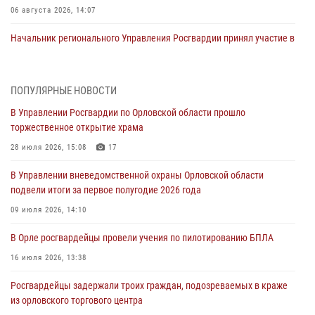
06 августа 2026, 14:07
Начальник регионального Управления Росгвардии принял участие в
митинге в честь дня освобождения города Орла
05 августа 2026, 13:16
2
ПОПУЛЯРНЫЕ НОВОСТИ
Ливенские росгвардейцы рассказали о результатах работы за
В Управлении Росгвардии по Орловской области прошло
первое полугодие
торжественное открытие храма
05 августа 2026, 13:12
28 июля 2026, 15:08
17
За месяц росгвардейцы задержали 15 лиц, подозреваемых в
В Управлении вневедомственной охраны Орловской области
совершении противоправных действий
подвели итоги за первое полугодие 2026 года
04 августа 2026, 14:21
09 июля 2026, 14:10
В Орле приняли присягу 28 новых росгвардейцев
В Орле росгвардейцы провели учения по пилотированию БПЛА
04 августа 2026, 14:06
2
16 июля 2026, 13:38
За месяц росгвардейцы приняли от граждан более 800 заявлений о
Росгвардейцы задержали троих граждан, подозреваемых в краже
предоставлении госуслуг
из орловского торгового центра
03 августа 2026, 14:30