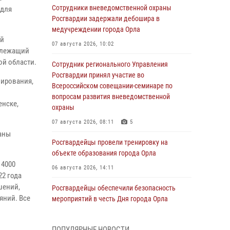
Сотрудники вневедомственной охраны
 для
Росгвардии задержали дебошира в
медучреждении города Орла
ой
07 августа 2026, 10:02
излежащий
ой области.
Сотрудник регионального Управления
Росгвардии принял участие во
лирования,
Всероссийском совещании-семинаре по
вопросам развития вневедомственной
енске,
охраны
07 августа 2026, 08:11
5
аны
Росгвардейцы провели тренировку на
объекте образования города Орла
 4000
06 августа 2026, 14:11
22 года
шений,
Росгвардейцы обеспечили безопасность
яний. Все
мероприятий в честь Дня города Орла
й
06 августа 2026, 14:07
ПОПУЛЯРНЫЕ НОВОСТИ