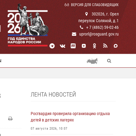
ВЕРСИЯ ДЛЯ СЛАБОВИДЯЩИХ
302026, г. Орел
переулок Соляной, д.1
И
+ 7 (4862) 59-02-46
uprorl@rosguard.gov.ru
Ы
ЛЕНТА НОВОСТЕЙ
В
Росгвардия проверила организацию отдыха
детей в детских лагерях
07 августа 2026, 10:07
а