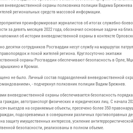
ия вневедомственной охраны полковника полиции Вадима Брежнева
ителей региональных средств массовой информации.
ероприятия проинформировал журналистов об итогах служебно-боев
ости за девять месяцев 2022 года, обозначил основные задачи на бл
 напомнил об истории вневедомственной охраны в контексте Орловск
но десятки сотрудников Росгвардии несут службу на маршрутах патру
 правопорядок и покой жителей региона. Круглосуточно экипажи
ственной охраны Росгвардии обеспечивают безопасность в Орле, Мц
Нарышкино и Кромах.
пущено не было. Личный состав подразделений вневедомственной охр
омандованием», - подчеркнул полковник полиции Вадим Брежнев.
ами вневедомственной охраны обеспечивается безопасность порядка
 граждан, автотранспорт физических и юридических лиц. С начала 20
сяч выездов на охраняемые объекты, пресечено более 350 правонару
 граждан, подозреваемых в совершении различных противоправных де
на защиту имущественных интересов, усиление антитеррористическо
твенной безопасности, реализованы в полном объеме.