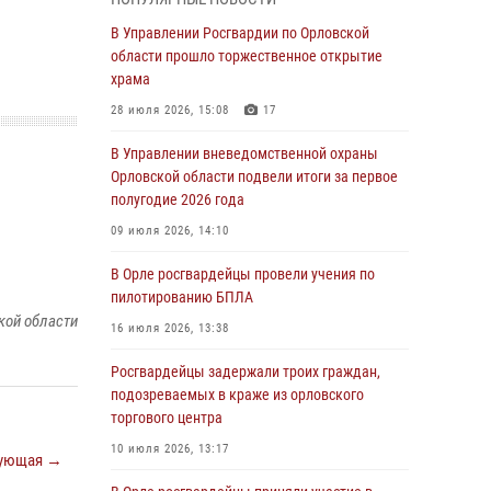
Начальник регионального Управления
Росгвардии принял участие в митинге в честь
В Управлении Росгвардии по Орловской
дня освобождения города Орла
области прошло торжественное открытие
храма
05 августа 2026, 13:16
2
28 июля 2026, 15:08
17
Ливенские росгвардейцы рассказали о
результатах работы за первое полугодие
В Управлении вневедомственной охраны
Орловской области подвели итоги за первое
05 августа 2026, 13:12
полугодие 2026 года
За месяц росгвардейцы задержали 15 лиц,
09 июля 2026, 14:10
подозреваемых в совершении
противоправных действий
В Орле росгвардейцы провели учения по
пилотированию БПЛА
04 августа 2026, 14:21
кой области
16 июля 2026, 13:38
В Орле приняли присягу 28 новых
росгвардейцев
Росгвардейцы задержали троих граждан,
подозреваемых в краже из орловского
04 августа 2026, 14:06
2
торгового центра
За месяц росгвардейцы приняли от граждан
10 июля 2026, 13:17
ующая →
более 800 заявлений о предоставлении
госуслуг