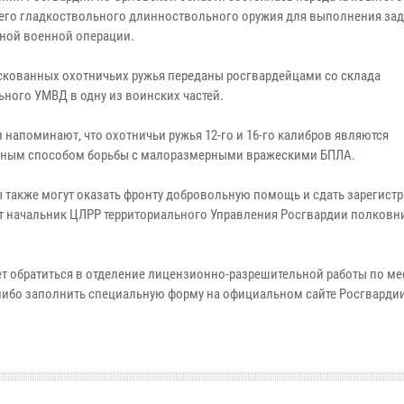
его гладкоствольного длинноствольного оружия для выполнения зад
ной военной операции.
скованных охотничьих ружья переданы росгвардейцами со склада
ьного УМВД в одну из воинских частей.
 напоминают, что охотничьи ружья 12-го и 16-го калибров являются
ным способом борьбы с малоразмерными вражескими БПЛА.
 также могут оказать фронту добровольную помощь и сдать зарегист
ет начальник ЦЛРР территориального Управления Росгвардии полковн
ет обратиться в отделение лицензионно-разрешительной работы по мес
, либо заполнить специальную форму на официальном сайте Росгварди