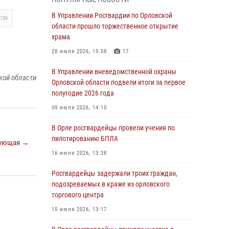
Начальник регионального Управления
Росгвардии принял участие в митинге в честь
В Управлении Росгвардии по Орловской
196
дня освобождения города Орла
области прошло торжественное открытие
храма
05 августа 2026, 13:16
2
28 июля 2026, 15:08
17
Ливенские росгвардейцы рассказали о
результатах работы за первое полугодие
В Управлении вневедомственной охраны
кой области
Орловской области подвели итоги за первое
05 августа 2026, 13:12
полугодие 2026 года
За месяц росгвардейцы задержали 15 лиц,
09 июля 2026, 14:10
подозреваемых в совершении
противоправных действий
В Орле росгвардейцы провели учения по
пилотированию БПЛА
ующая →
04 августа 2026, 14:21
16 июля 2026, 13:38
В Орле приняли присягу 28 новых
росгвардейцев
Росгвардейцы задержали троих граждан,
подозреваемых в краже из орловского
04 августа 2026, 14:06
2
торгового центра
За месяц росгвардейцы приняли от граждан
10 июля 2026, 13:17
более 800 заявлений о предоставлении
госуслуг