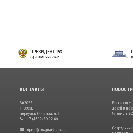
ПРЕЗИДЕНТ РФ
Официальный сайт
О
КОНТАКТЫ
НОВОСТ
302026
Росгвардия
г. Орел,
детей в дет
переулок Соляной, д.1
07 августа 20
+ 7 (4862) 59-02-46
Сотрудники
uprorl@rosguard.gov.ru