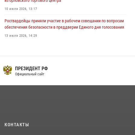
из орловского торгового центра
10 июля 2026, 13:17
Росгвардейцы приняли участие в рабочем совещании по вопросам
обеспечения безопасности в преддверии Единого дня голосования
13 июля 2026, 14:29
На брифинге росгвардейцы рассказали орловцам об изменениях в
законодательстве, регулирующем оборот оружия
24 июля 2026, 14:16
ПРЕЗИДЕНТ РФ
В Орле росгвардейцы за неделю проверили два детских лагеря
Официальный сайт
16 июля 2026, 13:34
Сотрудники Росгвардии пресекли дебош в орловском кафе
30 июля 2026, 14:27
Росгвардейцы в Орле задержали мужчину по подозрению в краже
15 июля 2026, 14:49
КОНТАКТЫ