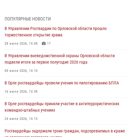
митинге в честь дня освобождения города Орла
05 августа 2026, 13:16
2
ПОПУЛЯРНЫЕ НОВОСТИ
Ливенские росгвардейцы рассказали о результатах работы за
В Управлении Росгвардии по Орловской области прошло
первое полугодие
торжественное открытие храма
05 августа 2026, 13:12
28 июля 2026, 15:08
17
За месяц росгвардейцы задержали 15 лиц, подозреваемых в
В Управлении вневедомственной охраны Орловской области
совершении противоправных действий
подвели итоги за первое полугодие 2026 года
04 августа 2026, 14:21
09 июля 2026, 14:10
В Орле приняли присягу 28 новых росгвардейцев
В Орле росгвардейцы провели учения по пилотированию БПЛА
04 августа 2026, 14:06
2
16 июля 2026, 13:38
За месяц росгвардейцы приняли от граждан более 800 заявлений о
В Орле росгвардейцы приняли участие в антитеррористических
предоставлении госуслуг
командно-штабных учениях
03 августа 2026, 14:30
24 июля 2026, 14:15
Росгвардейцы задержали троих граждан, подозреваемых в краже