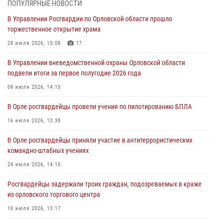
предоставлении госуслуг
ПОПУЛЯРНЫЕ НОВОСТИ
03 августа 2026, 14:30
В Управлении Росгвардии по Орловской области прошло
торжественное открытие храма
Росгвардейцы обеспечили безопасность во время празднования
Дня ВДВ
28 июля 2026, 15:08
17
03 августа 2026, 14:23
В Управлении вневедомственной охраны Орловской области
подвели итоги за первое полугодие 2026 года
В Орле росгвардейцы приняли участие в учениях на избирательном
участке
09 июля 2026, 14:10
31 июля 2026, 13:21
В Орле росгвардейцы провели учения по пилотированию БПЛА
Жительница Мценска сдала в Росгвардию незарегистрированное
16 июля 2026, 13:38
ружьё
В Орле росгвардейцы приняли участие в антитеррористических
31 июля 2026, 13:16
командно-штабных учениях
24 июля 2026, 14:15
Росгвардейцы задержали троих граждан, подозреваемых в краже
из орловского торгового центра
10 июля 2026, 13:17