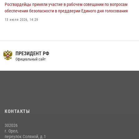
Росгвардейцы приняли участие в рабочем совещании по вопросам
обеспечения безопасности в преддверии Единого дня голосования
13 июля 2026, 14:29
В Орле росгвардейцы за неделю проверили два детских лагеря
16 июля 2026, 13:34
На брифинге росгвардейцы рассказали орловцам об изменениях в
ПРЕЗИДЕНТ РФ
законодательстве, регулирующем оборот оружия
Официальный сайт
24 июля 2026, 14:16
Сотрудники Росгвардии пресекли дебош в орловском кафе
30 июля 2026, 14:27
Росгвардейцы в Орле задержали мужчину по подозрению в краже
15 июля 2026, 14:49
КОНТАКТЫ
302026
г. Орел,
переулок Соляной, д.1