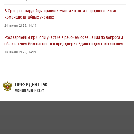
В Орле росгвардейцы приняли участие в антитеррористических
командно-штабных учениях
24 июля 2026, 14:15
Росгвардейцы приняли участие в рабочем совещании по вопросам
обеспечения безопасности в преддверии Единого дня голосования
13 июля 2026, 14:29
В Орле росгвардейцы за неделю проверили два детских лагеря
16 июля 2026, 13:34
Сотрудники Росгвардии пресекли дебош в орловском кафе
ПРЕЗИДЕНТ РФ
Официальный сайт
30 июля 2026, 14:27
На брифинге росгвардейцы рассказали орловцам об изменениях в
законодательстве, регулирующем оборот оружия
24 июля 2026, 14:16
Росгвардейцы в Орле задержали мужчину по подозрению в краже