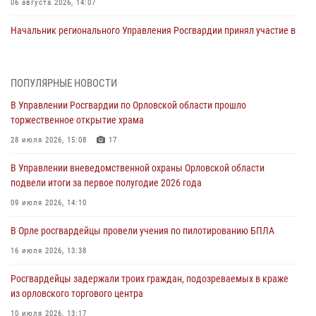
06 августа 2026, 14:07
Начальник регионального Управления Росгвардии принял участие в
митинге в честь дня освобождения города Орла
05 августа 2026, 13:16
2
ПОПУЛЯРНЫЕ НОВОСТИ
Ливенские росгвардейцы рассказали о результатах работы за
В Управлении Росгвардии по Орловской области прошло
первое полугодие
торжественное открытие храма
05 августа 2026, 13:12
28 июля 2026, 15:08
17
За месяц росгвардейцы задержали 15 лиц, подозреваемых в
В Управлении вневедомственной охраны Орловской области
совершении противоправных действий
подвели итоги за первое полугодие 2026 года
04 августа 2026, 14:21
09 июля 2026, 14:10
В Орле приняли присягу 28 новых росгвардейцев
В Орле росгвардейцы провели учения по пилотированию БПЛА
04 августа 2026, 14:06
2
16 июля 2026, 13:38
За месяц росгвардейцы приняли от граждан более 800 заявлений о
Росгвардейцы задержали троих граждан, подозреваемых в краже
предоставлении госуслуг
из орловского торгового центра
03 августа 2026, 14:30
10 июля 2026, 13:17