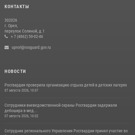
15 июля 2026, 14:49
КОНТАКТЫ
302026
г. Орел,
переулок Соляной, д.1
+ 7 (4862) 59-02-46
uprorl@rosguard.gov.ru
НОВОСТИ
Росгвардия проверила организацию отдыха детей в детских лагерях
07 августа 2026, 10:07
Сотрудники вневедомственной охраны Росгвардии задержали
дебошира в мед...
07 августа 2026, 10:02
Сотрудник регионального Управления Росгвардии принял участие во