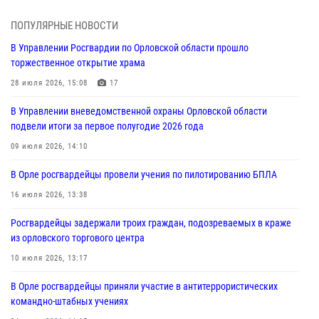
05 августа 2026, 13:16
2
ПОПУЛЯРНЫЕ НОВОСТИ
Ливенские росгвардейцы рассказали о результатах работы за
В Управлении Росгвардии по Орловской области прошло
первое полугодие
торжественное открытие храма
05 августа 2026, 13:12
28 июля 2026, 15:08
17
За месяц росгвардейцы задержали 15 лиц, подозреваемых в
В Управлении вневедомственной охраны Орловской области
совершении противоправных действий
подвели итоги за первое полугодие 2026 года
04 августа 2026, 14:21
09 июля 2026, 14:10
В Орле приняли присягу 28 новых росгвардейцев
В Орле росгвардейцы провели учения по пилотированию БПЛА
04 августа 2026, 14:06
2
16 июля 2026, 13:38
За месяц росгвардейцы приняли от граждан более 800 заявлений о
Росгвардейцы задержали троих граждан, подозреваемых в краже
предоставлении госуслуг
из орловского торгового центра
03 августа 2026, 14:30
10 июля 2026, 13:17
В Орле росгвардейцы приняли участие в антитеррористических
командно-штабных учениях