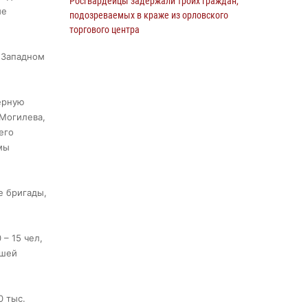
Росгвардейцы задержали троих граждан,
ие
подозреваемых в краже из орловского
торгового центра
10 июля 2026, 13:17
 Западном
Росгвардейцы приняли участие в рабочем
совещании по вопросам обеспечения
ерную
безопасности в преддверии Единого дня
 Могилева,
голосования
его
13 июля 2026, 14:29
мы
В Орле росгвардейцы за неделю проверили
два детских лагеря
е бригады,
16 июля 2026, 13:34
На брифинге росгвардейцы рассказали
– 15 чел,
орловцам об изменениях в
сшей
законодательстве, регулирующем оборот
оружия
24 июля 2026, 14:16
0 тыс.