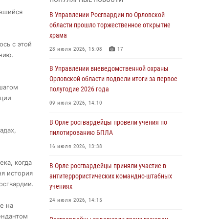
04 августа 2026, 14:06
2
ившийся
В Управлении Росгвардии по Орловской
области прошло торжественное открытие
За месяц росгвардейцы приняли от граждан
храма
более 800 заявлений о предоставлении
ось с этой
госуслуг
28 июля 2026, 15:08
17
нию.
03 августа 2026, 14:30
В Управлении вневедомственной охраны
Орловской области подвели итоги за первое
Росгвардейцы обеспечили безопасность во
 шагом
полугодие 2026 года
время празднования Дня ВДВ
иции
09 июля 2026, 14:10
03 августа 2026, 14:23
В Орле росгвардейцы провели учения по
В Орле росгвардейцы приняли участие в
адах,
пилотированию БПЛА
учениях на избирательном участке
16 июля 2026, 13:38
31 июля 2026, 13:21
ека, когда
В Орле росгвардейцы приняли участие в
Жительница Мценска сдала в Росгвардию
ня история
антитеррористических командно-штабных
незарегистрированное ружьё
осгвардии.
учениях
31 июля 2026, 13:16
24 июля 2026, 14:15
е на
ендантом