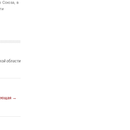
 Союза, в
Сотрудники Росгвардии пресекли дебош в
ги
орловском кафе
30 июля 2026, 14:27
Росгвардейцы в Орле задержали мужчину по
подозрению в краже
15 июля 2026, 14:49
кой области
ующая →