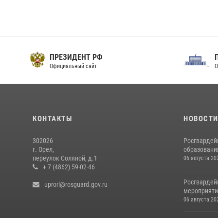
ПРЕЗИДЕНТ РФ
Официальный сайт
О
КОНТАКТЫ
НОВОСТ
302026
Росгвардей
г. Орел,
образовани
переулок Соляной, д.1
06 августа 20
+ 7 (4862) 59-02-46
Росгвардей
uprorl@rosguard.gov.ru
мероприятий
06 августа 20