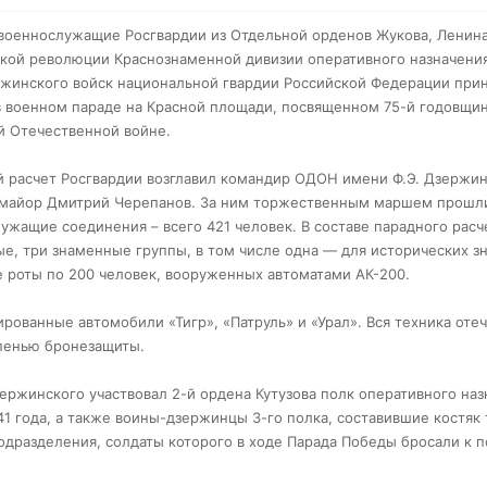
военнослужащие Росгвардии из Отдельной орденов Жукова, Ленина
кой революции Краснознаменной дивизии оперативного назначени
ржинского войск национальной гвардии Российской Федерации при
в военном параде на Красной площади, посвященном 75-й годовщи
й Отечественной войне.
 расчет Росгвардии возглавил командир ОДОН имени Ф.Э. Дзержи
-майор Дмитрий Черепанов. За ним торжественным маршем прошл
ужащие соединения – всего 421 человек. В составе парадного расч
е, три знаменные группы, в том числе одна — для исторических з
 роты по 200 человек, вооруженных автоматами АК-200.
рованные автомобили «Тигр», «Патруль» и «Урал». Вся техника оте
пенью бронезащиты.
ержинского участвовал 2-й ордена Кутузова полк оперативного наз
41 года, а также воины-дзержинцы 3-го полка, составившие костяк 
одразделения, солдаты которого в ходе Парада Победы бросали к