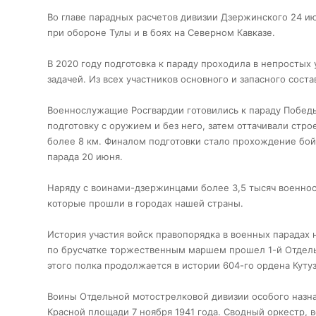
Во главе парадных расчетов дивизии Дзержинского 24 и
при обороне Тулы и в боях на Северном Кавказе.
В 2020 году подготовка к параду проходила в непростых
задачей. Из всех участников основного и запасного сос
Военнослужащие Росгвардии готовились к параду Победы
подготовку с оружием и без него, затем оттачивали стр
более 8 км. Финалом подготовки стало прохождение бой
парада 20 июня.
Наряду с воинами-дзержинцами более 3,5 тысяч военнос
которые прошли в городах нашей страны.
История участия войск правопорядка в военных парадах 
по брусчатке торжественным маршем прошел 1-й Отдель
этого полка продолжается в истории 604-го ордена Куту
Воины Отдельной мотострелковой дивизии особого назна
Красной площади 7 ноября 1941 года. Сводный оркестр,