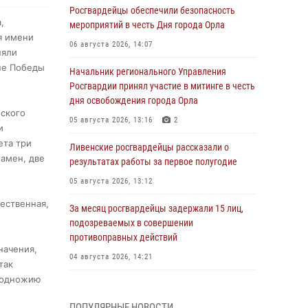
Росгвардейцы обеспечили безопасность
,
мероприятий в честь Дня города Орла
я имени
06 августа 2026, 14:07
няли
не Победы
Начальник регионального Управления
Росгвардии принял участие в митинге в честь
дня освобождения города Орла
нского
05 августа 2026, 13:16
2
и
ета три
Ливенские росгвардейцы рассказали о
намен, две
результатах работы за первое полугодие
05 августа 2026, 13:12
чественная,
За месяц росгвардейцы задержали 15 лиц,
подозреваемых в совершении
противоправных действий
начения,
04 августа 2026, 14:21
так
 подножию
В Орле приняли присягу 28 новых
росгвардейцев
ПОПУЛЯРНЫЕ НОВОСТИ