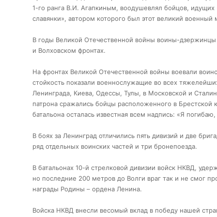
1-го ранга В.И. Агапкиным, воодушевлял бойцов, идущих
славянки», автором которого был этот великий военный 
В годы Великой Отечественной войны воины-дзержинцы у
и Волховском фронтах.
На фронтах Великой Отечественной войны воевали воинс
стойкость показали военнослужащие во всех тяжелейших 
Ленинграда, Киева, Одессы, Тулы, в Московской и Сталинг
патрона сражались бойцы расположенного в Брестской к
батальона осталась известная всем надпись: «Я погибаю, 
В боях за Ленинград отличились пять дивизий и две бри
ряд отдельных воинских частей и три бронепоезда.
В батальонах 10-й стрелковой дивизии войск НКВД, удер
но последние 200 метров до Волги враг так и не смог п
награды Родины – ордена Ленина.
Войска НКВД внесли весомый вклад в победу нашей стран