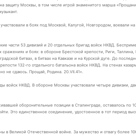
 на защиту Москвы, в том числе игрой знаменитого марша «Прощан
музыкант.
частвовали в боях под Москвой, Калугой, Новгородом, воевали на
кие части 53 дивизий и 20 отдельных бригад войск НКВД. Бесприм
сражениях и боях: в обороне Брестской крепости, Риги, Таллина,
радской битвах, в битвах на Кавказе и на Курской дуге. До последн
репости 132-го отдельного батальона войск НКВД. На стенах казар
но не сдаюсь. Прощай, Родина. 20.VII.41».
гады войск НКВД. В обороне Москвы участвовали четыре дивизии, дв
живавшей оборонительные позиции в Сталинграде, оставалось по 10 
ройти. Это единственное соединение, удостоенное в тот период вы
ы в Великой Отечественной войне. За мужество и отвагу более 10