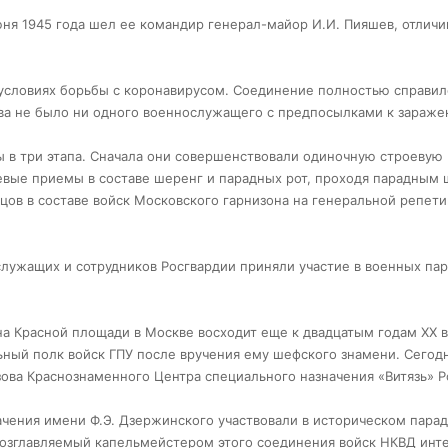
юня 1945 года шел ее командир генерал-майор И.И. Пияшев, отлич
 условиях борьбы с коронавирусом. Соединение полностью справил
тава не было ни одного военнослужащего с предпосылками к зараже
 в три этапа. Сначала они совершенствовали одиночную строевую
оевые приемы в составе шеренг и парадных рот, проходя парадным
цов в составе войск Московского гарнизона на генеральной репет
лужащих и сотрудников Росгвардии приняли участие в военных пар
на Красной площади в Москве восходит еще к двадцатым годам ХХ в
ный полк войск ГПУ после вручения ему шефского знамени. Сегод
зова Краснознаменного Центра специального назначения «Витязь» Р
чения имени Ф.Э. Дзержинского участвовали в историческом парад
 возглавляемый капельмейстером этого соединения войск НКВД инт