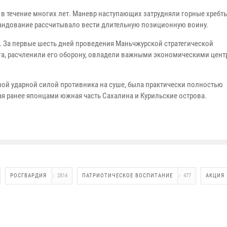
в течение многих лет. Маневр наступающих затрудняли горные хребт
мандование рассчитывало вести длительную позиционную воину.
. За первые шесть дней проведения Маньчжурской стратегической
га, расчленили его оборону, овладели важными экономическими цен
вной ударной силой противника на суше, была практически полностью
 ранее японцами южная часть Сахалина и Курильские острова.
РОСГВАРДИЯ
2814
ПАТРИОТИЧЕСКОЕ ВОСПИТАНИЕ
477
АКЦИЯ