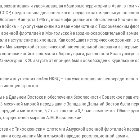
на, захватившая и удерживавшая обширные территории в Азии, в том ч
 СССР, представляла для советского государства смертельную опаснос
Востоке. 9 августа 1945 г., после официального объявления Японии в
е войска – сухопутные силы во взаимодействии с Тихоокеанским фло
 военной флотилией и Монгольской народно-освободительной армие
яли наступление на японцев. Как сообщают исторические хроники, в 
ия Маньчжурской стратегической наступательной операции за первые
в советские войска сломили оборону врага, расчленили Квантунскую
ньчжурии. К 20 августа от японцев были освобождены Курильские ос
инения внутренних войск НКВД – как участвовавшие непосредственно в
в японцев фронтов.
ы на Дальнем Востоке и обеспечения безопасности Советское правите
ие 3-месячной мирной передышки с Запада на Дальний Восток были пе
 орудий и минометов, 5,2 тыс. танков и 3,7 тыс. самолетов. Общее рук
, осуществлял маршал А.М. Василевский.
действии с Тихоокеанским флотом и Амурской военной флотилией пере
твовали и соединения Монгольской народно-революционной армии.