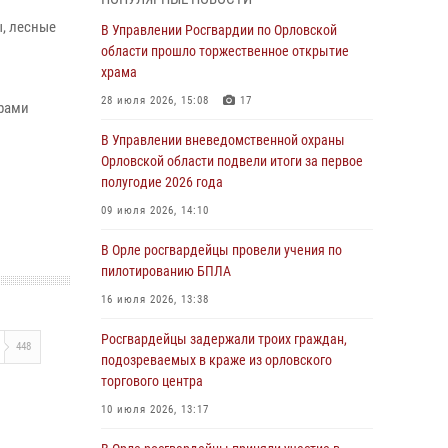
Начальник регионального Управления
ы, лесные
Росгвардии принял участие в митинге в честь
В Управлении Росгвардии по Орловской
дня освобождения города Орла
области прошло торжественное открытие
храма
05 августа 2026, 13:16
2
28 июля 2026, 15:08
17
трами
Ливенские росгвардейцы рассказали о
результатах работы за первое полугодие
В Управлении вневедомственной охраны
Орловской области подвели итоги за первое
05 августа 2026, 13:12
полугодие 2026 года
За месяц росгвардейцы задержали 15 лиц,
09 июля 2026, 14:10
подозреваемых в совершении
противоправных действий
В Орле росгвардейцы провели учения по
пилотированию БПЛА
04 августа 2026, 14:21
16 июля 2026, 13:38
В Орле приняли присягу 28 новых
росгвардейцев
Росгвардейцы задержали троих граждан,
448
подозреваемых в краже из орловского
04 августа 2026, 14:06
2
торгового центра
За месяц росгвардейцы приняли от граждан
10 июля 2026, 13:17
более 800 заявлений о предоставлении
госуслуг