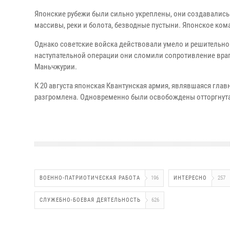
Японские рубежи были сильно укреплены, они создавались 
массивы, реки и болота, безводные пустыни. Японское ко
Однако советские войска действовали умело и решительно
наступательной операции они сломили сопротивление вра
Маньчжурии.
К 20 августа японская Квантунская армия, являвшаяся гла
разгромлена. Одновременно были освобождены отторгнутая
ВОЕННО-ПАТРИОТИЧЕСКАЯ РАБОТА
196
ИНТЕРЕСНО
257
СЛУЖЕБНО-БОЕВАЯ ДЕЯТЕЛЬНОСТЬ
626