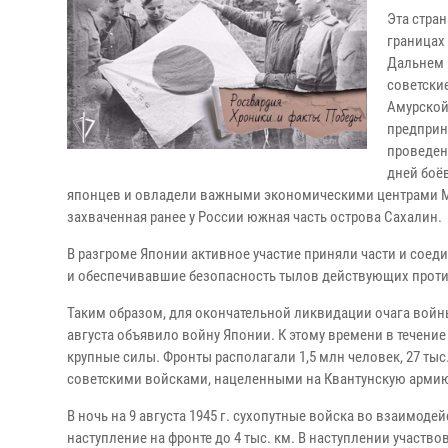
Эта стра
границах
Дальнем 
советски
Амурской
предприн
проведен
дней боё
японцев и овладели важными экономическими центрами Ма
захваченная ранее у России южная часть острова Сахалин.
В разгроме Японии активное участие приняли части и соед
и обеспечивавшие безопасность тылов действующих проти
Таким образом, для окончательной ликвидации очага войн
августа объявило войну Японии. К этому времени в течен
крупные силы. Фронты располагали 1,5 млн человек, 27 тыс.
советскими войсками, нацеленными на Квантунскую армию
В ночь на 9 августа 1945 г. сухопутные войска во взаимо
наступление на фронте до 4 тыс. км. В наступлении учас