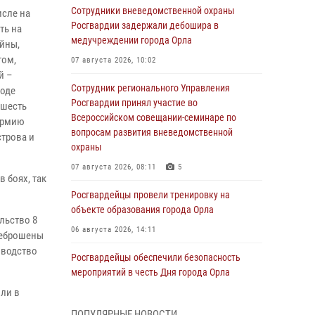
Сотрудники вневедомственной охраны
исле на
Росгвардии задержали дебошира в
ть на
медучреждении города Орла
ойны,
том,
07 августа 2026, 10:02
й –
Сотрудник регионального Управления
ходе
Росгвардии принял участие во
 шесть
Всероссийском совещании-семинаре по
 армию
вопросам развития вневедомственной
трова и
охраны
07 августа 2026, 08:11
5
 боях, так
Росгвардейцы провели тренировку на
объекте образования города Орла
льство 8
06 августа 2026, 14:11
реброшены
оводство
Росгвардейцы обеспечили безопасность
мероприятий в честь Дня города Орла
шли в
06 августа 2026, 14:07
ПОПУЛЯРНЫЕ НОВОСТИ