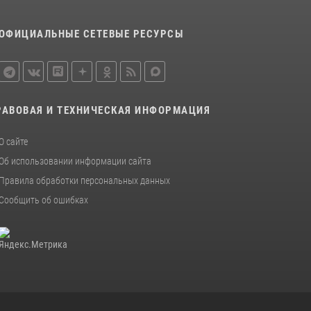
Сотрудники Росгвардии пресекли дебош в
орловском кафе
ОФИЦИАЛЬНЫЕ СЕТЕВЫЕ РЕСУРСЫ
30 июля 2026, 14:27
Росгвардейцы в Орле задержали мужчину по
подозрению в краже
15 июля 2026, 14:49
РАВОВАЯ И ТЕХНИЧЕСКАЯ ИНФОРМАЦИЯ
О сайте
Об использовании информации сайта
Правила обработки персональных данных
Сообщить об ошибках