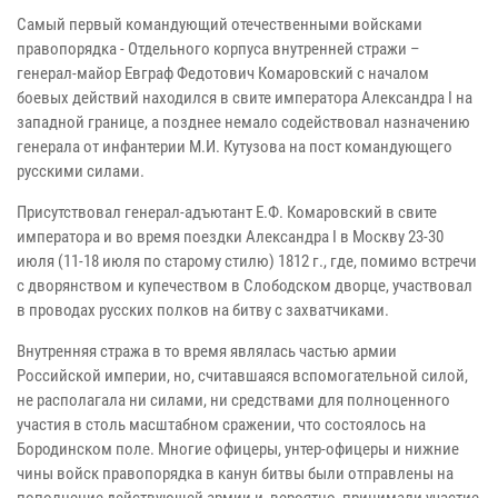
Самый первый командующий отечественными войсками
правопорядка - Отдельного корпуса внутренней стражи –
генерал-майор Евграф Федотович Комаровский с началом
боевых действий находился в свите императора Александра I на
западной границе, а позднее немало содействовал назначению
генерала от инфантерии М.И. Кутузова на пост командующего
русскими силами.
Присутствовал генерал-адъютант Е.Ф. Комаровский в свите
императора и во время поездки Александра I в Москву 23-30
июля (11-18 июля по старому стилю) 1812 г., где, помимо встречи
с дворянством и купечеством в Слободском дворце, участвовал
в проводах русских полков на битву с захватчиками.
Внутренняя стража в то время являлась частью армии
Российской империи, но, считавшаяся вспомогательной силой,
не располагала ни силами, ни средствами для полноценного
участия в столь масштабном сражении, что состоялось на
Бородинском поле. Многие офицеры, унтер-офицеры и нижние
чины войск правопорядка в канун битвы были отправлены на