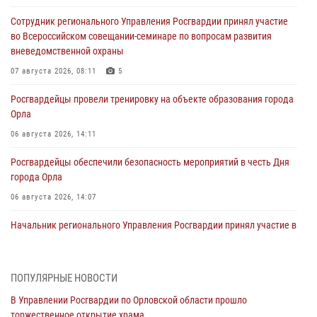
Сотрудник регионального Управления Росгвардии принял участие
во Всероссийском совещании-семинаре по вопросам развития
вневедомственной охраны
07 августа 2026, 08:11
5
Росгвардейцы провели тренировку на объекте образования города
Орла
06 августа 2026, 14:11
Росгвардейцы обеспечили безопасность мероприятий в честь Дня
города Орла
06 августа 2026, 14:07
Начальник регионального Управления Росгвардии принял участие в
митинге в честь дня освобождения города Орла
05 августа 2026, 13:16
2
ПОПУЛЯРНЫЕ НОВОСТИ
Ливенские росгвардейцы рассказали о результатах работы за
В Управлении Росгвардии по Орловской области прошло
первое полугодие
торжественное открытие храма