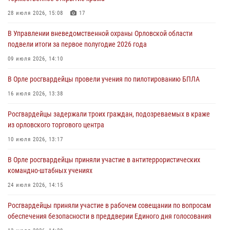
05 августа 2026, 13:12
28 июля 2026, 15:08
17
За месяц росгвардейцы задержали 15 лиц, подозреваемых в
В Управлении вневедомственной охраны Орловской области
совершении противоправных действий
подвели итоги за первое полугодие 2026 года
04 августа 2026, 14:21
09 июля 2026, 14:10
В Орле приняли присягу 28 новых росгвардейцев
В Орле росгвардейцы провели учения по пилотированию БПЛА
04 августа 2026, 14:06
2
16 июля 2026, 13:38
За месяц росгвардейцы приняли от граждан более 800 заявлений о
Росгвардейцы задержали троих граждан, подозреваемых в краже
предоставлении госуслуг
из орловского торгового центра
03 августа 2026, 14:30
10 июля 2026, 13:17
В Орле росгвардейцы приняли участие в антитеррористических
командно-штабных учениях
24 июля 2026, 14:15
Росгвардейцы приняли участие в рабочем совещании по вопросам
обеспечения безопасности в преддверии Единого дня голосования