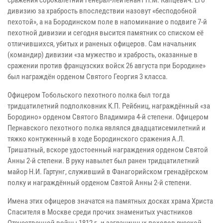
сражения сорокалетний генерал-лейтенант П.М. Капцевич. Его
дивизию за храбрость впоследствии назовут «бесподобной
пехотой», а на Бородинском поле в напоминание о подвиге 7-й
пехотной дивизии и сегодня высится памятник со списком её
отличившихся, убитых и раненых офицеров. Сам начальник
(командир) дивизии «за мужество и храбрость, оказанные в
сражении против французских войск 26 августа при Бородине»
был награждён орденом Святого Георгия 3 класса.
Офицером Тобольского пехотного полка был тогда
тридцатилетний подполковник К.П. Рейбниц, награждённый «за
Бородино» орденом Святого Владимира 4-й степени. Офицером
Пернавского пехотного полка являлся двадцатисемилетний и
тяжко контуженный в ходе Бородинского сражения А.Л.
Тришатный, вскоре удостоенный награждения орденом Святой
Анны 2-й степени. В руку навылет был ранен тридцатилетний
майор Н.И. Гартунг, служивший в Фанагорийском гренадёрском
полку и награждённый орденом Святой Анны 2-й степени.
Имена этих офицеров значатся на памятных досках храма Христа
Спасителя в Москве среди прочих знаменитых участников