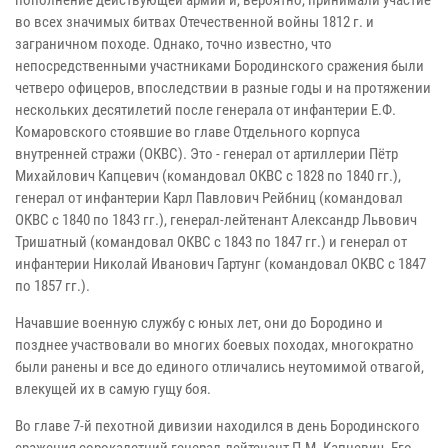
пополнение действующей армии и, вероятно, принимали участие
во всех значимых битвах Отечественной войны 1812 г. и
заграничном походе. Однако, точно известно, что
непосредственными участниками Бородинского сражения были
четверо офицеров, впоследствии в разные годы и на протяжении
нескольких десятилетий после генерала от инфантерии Е.Ф.
Комаровского стоявшие во главе Отдельного корпуса
внутренней стражи (ОКВС). Это - генерал от артиллерии Пётр
Михайлович Капцевич (командовал ОКВС с 1828 по 1840 гг.),
генерал от инфантерии Карл Павлович Рейбниц (командовал
ОКВС с 1840 по 1843 гг.), генерал-лейтенант Александр Львович
Тришатный (командовал ОКВС с 1843 по 1847 гг.) и генерал от
инфантерии Николай Иванович Гартунг (командовал ОКВС с 1847
по 1857 гг.).
Начавшие военную службу с юных лет, они до Бородино и
позднее участвовали во многих боевых походах, многократно
были ранены и все до единого отличались неутомимой отвагой,
влекущей их в самую гущу боя.
Во главе 7-й пехотной дивизии находился в день Бородинского