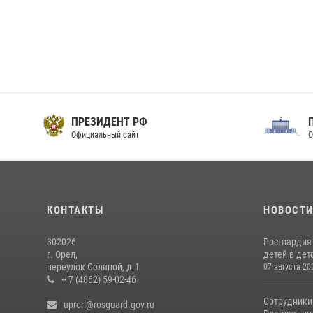
ПРЕЗИДЕНТ РФ
Официальный сайт
О
КОНТАКТЫ
НОВОСТ
302026
Росгвардия
г. Орел,
детей в дет
переулок Соляной, д.1
07 августа 20
+ 7 (4862) 59-02-46
Сотрудники
uprorl@rosguard.gov.ru