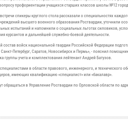
 вопросу профориентации учащихся старших классов школы №12 город
 встречи спикеры круглого стола рассказали о специальностях каждог
учреждений высшего военного образования Росгвардии, уточнили ос
льных испытаний и напомнили о социальных льготах силовиков, усло
ия курсантов и дальнейшей служебно-боевой деятельности.
й состав войск национальной гвардии Российской Федерации подгот
 Санкт-Петербург, Саратов, Новосибирск и Пермь», - пояснил помощни
ка группы учета и комплектования лейтенант Андрей Батузов.
специалистами в области правового, инженерного, и технического об
церов, имеющих квалификацию «специалист» или «бакалавр».
обращаться в Управление Росгвардии по Орловской области по адрес