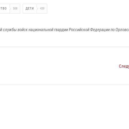
СТВО
508
ДЕТИ
439
й службы войск национальной гвардии Российской Федерации по Орловс
След