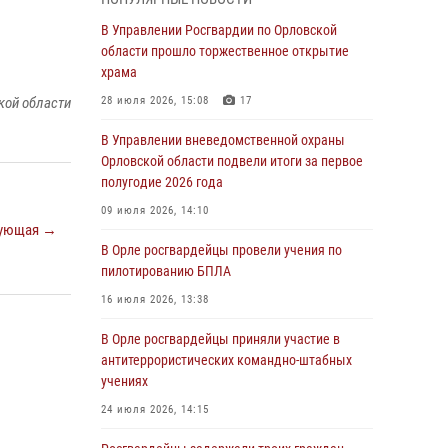
Начальник регионального Управления
Росгвардии принял участие в митинге в честь
В Управлении Росгвардии по Орловской
дня освобождения города Орла
области прошло торжественное открытие
храма
05 августа 2026, 13:16
2
кой области
28 июля 2026, 15:08
17
Ливенские росгвардейцы рассказали о
результатах работы за первое полугодие
В Управлении вневедомственной охраны
Орловской области подвели итоги за первое
05 августа 2026, 13:12
полугодие 2026 года
За месяц росгвардейцы задержали 15 лиц,
09 июля 2026, 14:10
подозреваемых в совершении
ующая →
противоправных действий
В Орле росгвардейцы провели учения по
пилотированию БПЛА
04 августа 2026, 14:21
16 июля 2026, 13:38
В Орле приняли присягу 28 новых
росгвардейцев
В Орле росгвардейцы приняли участие в
антитеррористических командно-штабных
04 августа 2026, 14:06
2
учениях
За месяц росгвардейцы приняли от граждан
24 июля 2026, 14:15
более 800 заявлений о предоставлении
госуслуг