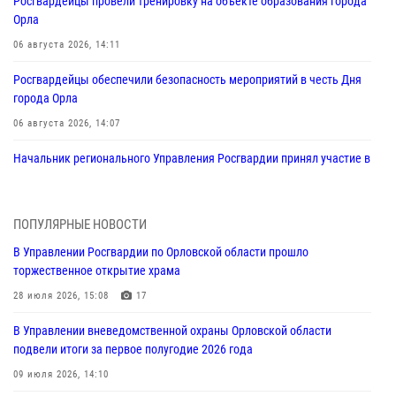
Росгвардейцы провели тренировку на объекте образования города
Орла
06 августа 2026, 14:11
Росгвардейцы обеспечили безопасность мероприятий в честь Дня
города Орла
06 августа 2026, 14:07
Начальник регионального Управления Росгвардии принял участие в
митинге в честь дня освобождения города Орла
05 августа 2026, 13:16
2
ПОПУЛЯРНЫЕ НОВОСТИ
Ливенские росгвардейцы рассказали о результатах работы за
В Управлении Росгвардии по Орловской области прошло
первое полугодие
торжественное открытие храма
05 августа 2026, 13:12
28 июля 2026, 15:08
17
За месяц росгвардейцы задержали 15 лиц, подозреваемых в
В Управлении вневедомственной охраны Орловской области
совершении противоправных действий
подвели итоги за первое полугодие 2026 года
04 августа 2026, 14:21
09 июля 2026, 14:10
В Орле приняли присягу 28 новых росгвардейцев