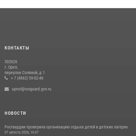
На брифинге росгвардейцы рассказали орловцам об изменениях в
законодательстве, регулирующем оборот оружия
24 июля 2026, 14:16
Росгвардейцы в Орле задержали мужчину по подозрению в краже
15 июля 2026, 14:49
КОНТАКТЫ
302026
г. Орел,
переулок Соляной, д.1
+ 7 (4862) 59-02-46
uprorl@rosguard.gov.ru
НОВОСТИ
Росгвардия проверила организацию отдыха детей в детских лагерях
07 августа 2026, 10:07