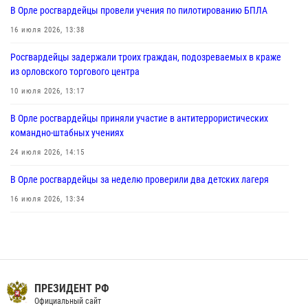
В Орле росгвардейцы провели учения по пилотированию БПЛА
04 августа 2026, 14:06
2
16 июля 2026, 13:38
За месяц росгвардейцы приняли от граждан более 800 заявлений о
Росгвардейцы задержали троих граждан, подозреваемых в краже
предоставлении госуслуг
из орловского торгового центра
03 августа 2026, 14:30
10 июля 2026, 13:17
В Орле росгвардейцы приняли участие в антитеррористических
командно-штабных учениях
24 июля 2026, 14:15
В Орле росгвардейцы за неделю проверили два детских лагеря
16 июля 2026, 13:34
Росгвардейцы приняли участие в рабочем совещании по вопросам
обеспечения безопасности в преддверии Единого дня голосования
13 июля 2026, 14:29
Сотрудники Росгвардии пресекли дебош в орловском кафе
ПРЕЗИДЕНТ РФ
Официальный сайт
30 июля 2026, 14:27