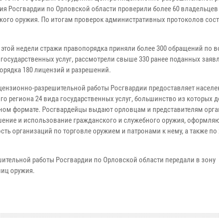
ия Росгвардии по Орловской области проверили более 60 владельцев
кого оружия. По итогам проверок административных протоколов сос
е этой недели стражи правопорядка приняли более 300 обращений по 
 государственных услуг, рассмотрели свыше 330 ранее поданных заяв
орядка 180 лицензий и разрешений.
цензионно-разрешительной работы Росгвардии предоставляет насел
го региона 24 вида государственных услуг, большинство из которых д
ном формате. Росгвардейцы выдают орловцам и представителям орг
шение и использование гражданского и служебного оружия, оформля
сть организаций по торговле оружием и патронами к нему, а также п
шительной работы Росгвардии по Орловской области передали в зону
ниц оружия.