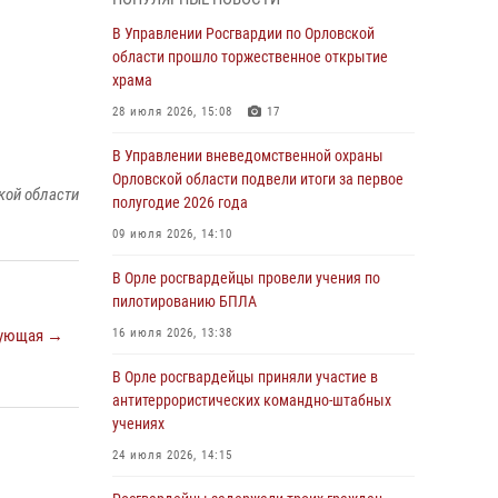
04 августа 2026, 14:06
2
В Управлении Росгвардии по Орловской
области прошло торжественное открытие
За месяц росгвардейцы приняли от граждан
храма
более 800 заявлений о предоставлении
госуслуг
28 июля 2026, 15:08
17
03 августа 2026, 14:30
В Управлении вневедомственной охраны
Орловской области подвели итоги за первое
Росгвардейцы обеспечили безопасность во
кой области
полугодие 2026 года
время празднования Дня ВДВ
09 июля 2026, 14:10
03 августа 2026, 14:23
В Орле росгвардейцы провели учения по
В Орле росгвардейцы приняли участие в
пилотированию БПЛА
учениях на избирательном участке
ующая →
16 июля 2026, 13:38
31 июля 2026, 13:21
В Орле росгвардейцы приняли участие в
Жительница Мценска сдала в Росгвардию
антитеррористических командно-штабных
незарегистрированное ружьё
учениях
31 июля 2026, 13:16
24 июля 2026, 14:15