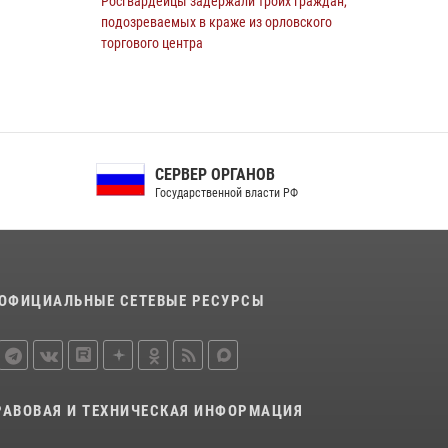
Росгвардейцы задержали троих граждан,
подозреваемых в краже из орловского
торгового центра
10 июля 2026, 13:17
Росгвардейцы приняли участие в рабочем
совещании по вопросам обеспечения
безопасности в преддверии Единого дня
СЕРВЕР ОРГАНОВ
голосования
Государственной власти РФ
13 июля 2026, 14:29
В Орле росгвардейцы за неделю проверили
два детских лагеря
16 июля 2026, 13:34
ОФИЦИАЛЬНЫЕ СЕТЕВЫЕ РЕСУРСЫ
На брифинге росгвардейцы рассказали
орловцам об изменениях в
законодательстве, регулирующем оборот
оружия
РАВОВАЯ И ТЕХНИЧЕСКАЯ ИНФОРМАЦИЯ
24 июля 2026, 14:16