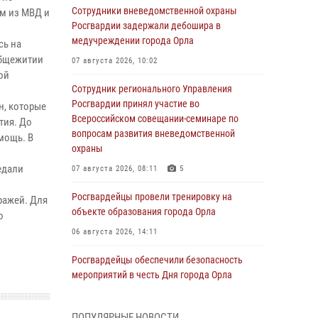
Сотрудники вневедомственной охраны
м из МВД и
Росгвардии задержали дебошира в
медучреждении города Орла
сь на
общежитии
07 августа 2026, 10:02
ой
Сотрудник регионального Управления
Росгвардии принял участие во
н, которые
Всероссийском совещании-семинаре по
тия. До
вопросам развития вневедомственной
мощь. В
охраны
едали
07 августа 2026, 08:11
5
Росгвардейцы провели тренировку на
ражей. Для
объекте образования города Орла
о
06 августа 2026, 14:11
Росгвардейцы обеспечили безопасность
мероприятий в честь Дня города Орла
06 августа 2026, 14:07
ПОПУЛЯРНЫЕ НОВОСТИ