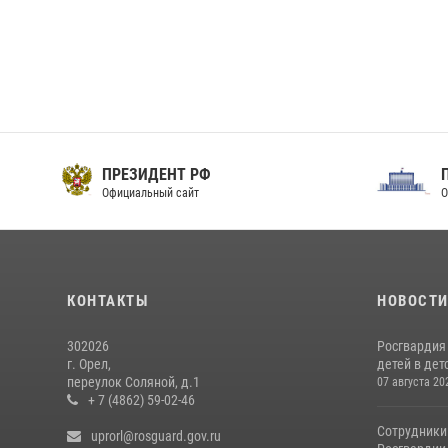
ПРЕЗИДЕНТ РФ
Официальный сайт
О
КОНТАКТЫ
НОВОСТ
302026
Росгвардия
г. Орел,
детей в дет
переулок Соляной, д.1
07 августа 20
+ 7 (4862) 59-02-46
Сотрудники
uprorl@rosguard.gov.ru