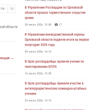
Начальник регионального Управления
Росгвардии принял участие в митинге в честь
В Управлении Росгвардии по Орловской
ТОВ
700
дня освобождения города Орла
области прошло торжественное открытие
храма
05 августа 2026, 13:16
2
28 июля 2026, 15:08
17
кой области
Ливенские росгвардейцы рассказали о
результатах работы за первое полугодие
В Управлении вневедомственной охраны
Орловской области подвели итоги за первое
05 августа 2026, 13:12
полугодие 2026 года
За месяц росгвардейцы задержали 15 лиц,
09 июля 2026, 14:10
подозреваемых в совершении
ующая →
противоправных действий
В Орле росгвардейцы провели учения по
пилотированию БПЛА
04 августа 2026, 14:21
16 июля 2026, 13:38
В Орле приняли присягу 28 новых
росгвардейцев
В Орле росгвардейцы приняли участие в
антитеррористических командно-штабных
04 августа 2026, 14:06
2
учениях
За месяц росгвардейцы приняли от граждан
24 июля 2026, 14:15
более 800 заявлений о предоставлении
госуслуг