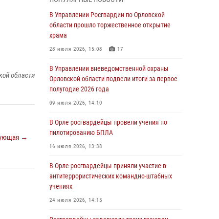
Начальник регионального Управления
Росгвардии принял участие в митинге в честь
В Управлении Росгвардии по Орловской
дня освобождения города Орла
области прошло торжественное открытие
храма
05 августа 2026, 13:16
2
28 июля 2026, 15:08
17
Ливенские росгвардейцы рассказали о
результатах работы за первое полугодие
В Управлении вневедомственной охраны
кой области
Орловской области подвели итоги за первое
05 августа 2026, 13:12
полугодие 2026 года
За месяц росгвардейцы задержали 15 лиц,
09 июля 2026, 14:10
подозреваемых в совершении
противоправных действий
В Орле росгвардейцы провели учения по
пилотированию БПЛА
04 августа 2026, 14:21
ующая →
16 июля 2026, 13:38
В Орле приняли присягу 28 новых
росгвардейцев
В Орле росгвардейцы приняли участие в
антитеррористических командно-штабных
04 августа 2026, 14:06
2
учениях
За месяц росгвардейцы приняли от граждан
24 июля 2026, 14:15
более 800 заявлений о предоставлении
госуслуг