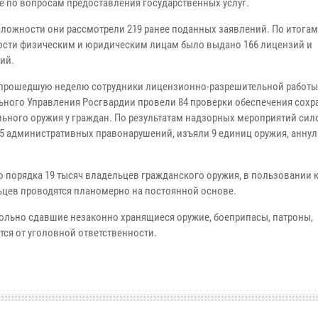
е по вопросам предоставления государственных услуг.
сложности они рассмотрели 219 ранее поданных заявлений. По итога
ости физическим и юридическим лицам было выдано 166 лицензий и
ий.
 прошедшую неделю сотрудники лицензионно-разрешительной работы
ьного Управления Росгвардии провели 84 проверки обеспечения сохр
льного оружия у граждан. По результатам надзорных мероприятий си
5 административных правонарушений, изъяли 9 единиц оружия, аннул
о порядка 19 тысяч владельцев гражданского оружия, в пользовании 
льцев проводятся планомерно на постоянной основе.
вольно сдавшие незаконно хранящиеся оружие, боеприпасы, патроны,
ся от уголовной ответственности.