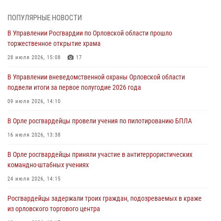
05 августа 2026, 13:16
2
ПОПУЛЯРНЫЕ НОВОСТИ
Ливенские росгвардейцы рассказали о результатах работы за
В Управлении Росгвардии по Орловской области прошло
первое полугодие
торжественное открытие храма
05 августа 2026, 13:12
28 июля 2026, 15:08
17
За месяц росгвардейцы задержали 15 лиц, подозреваемых в
В Управлении вневедомственной охраны Орловской области
совершении противоправных действий
подвели итоги за первое полугодие 2026 года
04 августа 2026, 14:21
09 июля 2026, 14:10
В Орле приняли присягу 28 новых росгвардейцев
В Орле росгвардейцы провели учения по пилотированию БПЛА
04 августа 2026, 14:06
2
16 июля 2026, 13:38
За месяц росгвардейцы приняли от граждан более 800 заявлений о
В Орле росгвардейцы приняли участие в антитеррористических
предоставлении госуслуг
командно-штабных учениях
03 августа 2026, 14:30
24 июля 2026, 14:15
Росгвардейцы задержали троих граждан, подозреваемых в краже
из орловского торгового центра