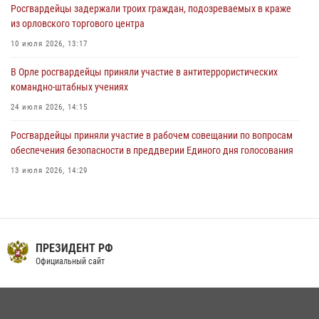
Росгвардейцы задержали троих граждан, подозреваемых в краже
предоставлении госуслуг
из орловского торгового центра
03 августа 2026, 14:30
10 июля 2026, 13:17
В Орле росгвардейцы приняли участие в антитеррористических
командно-штабных учениях
24 июля 2026, 14:15
Росгвардейцы приняли участие в рабочем совещании по вопросам
обеспечения безопасности в преддверии Единого дня голосования
13 июля 2026, 14:29
На брифинге росгвардейцы рассказали орловцам об изменениях в
законодательстве, регулирующем оборот оружия
24 июля 2026, 14:16
ПРЕЗИДЕНТ РФ
В Орле росгвардейцы за неделю проверили два детских лагеря
Официальный сайт
16 июля 2026, 13:34
Сотрудники Росгвардии пресекли дебош в орловском кафе