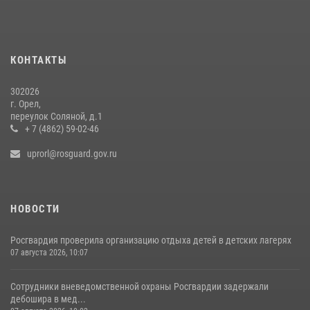
30 июля 2026, 14:27
Росгвардейцы в Орле задержали мужчину по подозрению в краже
15 июля 2026, 14:49
КОНТАКТЫ
302026
г. Орел,
переулок Соляной, д.1
+ 7 (4862) 59-02-46
uprorl@rosguard.gov.ru
НОВОСТИ
Росгвардия проверила организацию отдыха детей в детских лагерях
07 августа 2026, 10:07
Сотрудники вневедомственной охраны Росгвардии задержали
дебошира в мед...