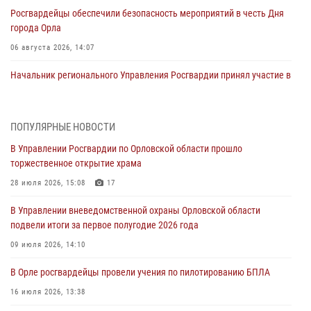
Росгвардейцы обеспечили безопасность мероприятий в честь Дня
города Орла
06 августа 2026, 14:07
Начальник регионального Управления Росгвардии принял участие в
митинге в честь дня освобождения города Орла
05 августа 2026, 13:16
2
ПОПУЛЯРНЫЕ НОВОСТИ
Ливенские росгвардейцы рассказали о результатах работы за
В Управлении Росгвардии по Орловской области прошло
первое полугодие
торжественное открытие храма
05 августа 2026, 13:12
28 июля 2026, 15:08
17
За месяц росгвардейцы задержали 15 лиц, подозреваемых в
В Управлении вневедомственной охраны Орловской области
совершении противоправных действий
подвели итоги за первое полугодие 2026 года
04 августа 2026, 14:21
09 июля 2026, 14:10
В Орле приняли присягу 28 новых росгвардейцев
В Орле росгвардейцы провели учения по пилотированию БПЛА
04 августа 2026, 14:06
2
16 июля 2026, 13:38
За месяц росгвардейцы приняли от граждан более 800 заявлений о