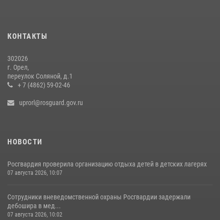
30 июля 2026, 14:27
Росгвардейцы в Орле задержали мужчину по подозрению в краже
15 июля 2026, 14:49
КОНТАКТЫ
302026
г. Орел,
переулок Соляной, д.1
+ 7 (4862) 59-02-46
uprorl@rosguard.gov.ru
НОВОСТИ
Росгвардия проверила организацию отдыха детей в детских лагерях
07 августа 2026, 10:07
Сотрудники вневедомственной охраны Росгвардии задержали
дебошира в мед...
07 августа 2026, 10:02