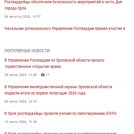
Росгвардейцы обеспечили безопасность мероприятий в честь Дня
города Орла
06 августа 2026, 14:07
Начальник регионального Управления Росгвардии принял участие в
митинге в честь дня освобождения города Орла
05 августа 2026, 13:16
2
ПОПУЛЯРНЫЕ НОВОСТИ
Ливенские росгвардейцы рассказали о результатах работы за
В Управлении Росгвардии по Орловской области прошло
первое полугодие
торжественное открытие храма
05 августа 2026, 13:12
28 июля 2026, 15:08
17
За месяц росгвардейцы задержали 15 лиц, подозреваемых в
В Управлении вневедомственной охраны Орловской области
совершении противоправных действий
подвели итоги за первое полугодие 2026 года
04 августа 2026, 14:21
09 июля 2026, 14:10
В Орле приняли присягу 28 новых росгвардейцев
В Орле росгвардейцы провели учения по пилотированию БПЛА
04 августа 2026, 14:06
2
16 июля 2026, 13:38
За месяц росгвардейцы приняли от граждан более 800 заявлений о
В Орле росгвардейцы приняли участие в антитеррористических