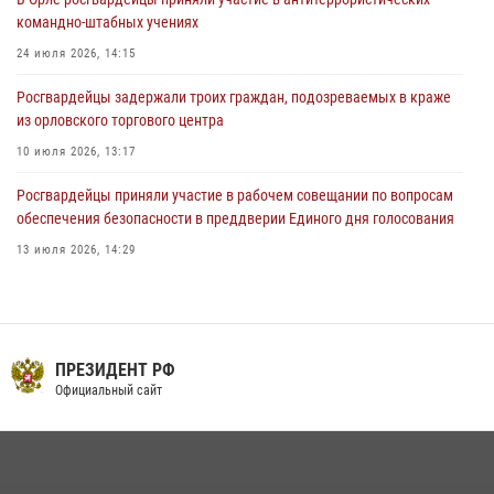
предоставлении госуслуг
командно-штабных учениях
03 августа 2026, 14:30
24 июля 2026, 14:15
Росгвардейцы задержали троих граждан, подозреваемых в краже
из орловского торгового центра
10 июля 2026, 13:17
Росгвардейцы приняли участие в рабочем совещании по вопросам
обеспечения безопасности в преддверии Единого дня голосования
13 июля 2026, 14:29
В Орле росгвардейцы за неделю проверили два детских лагеря
16 июля 2026, 13:34
На брифинге росгвардейцы рассказали орловцам об изменениях в
ПРЕЗИДЕНТ РФ
законодательстве, регулирующем оборот оружия
Официальный сайт
24 июля 2026, 14:16
Сотрудники Росгвардии пресекли дебош в орловском кафе