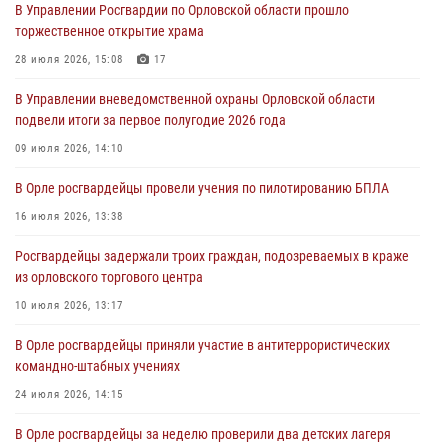
31 июля 2026, 13:21
В Управлении Росгвардии по Орловской области прошло
торжественное открытие храма
Жительница Мценска сдала в Росгвардию незарегистрированное
ружьё
28 июля 2026, 15:08
17
31 июля 2026, 13:16
В Управлении вневедомственной охраны Орловской области
подвели итоги за первое полугодие 2026 года
Сотрудники Росгвардии пресекли дебош в орловском кафе
09 июля 2026, 14:10
30 июля 2026, 14:27
В Орле росгвардейцы провели учения по пилотированию БПЛА
Росгвардейцы проверили антитеррористическую защищённость
детских лагерей «Мечта» и «Лесной»
16 июля 2026, 13:38
30 июля 2026, 14:22
Росгвардейцы задержали троих граждан, подозреваемых в краже
из орловского торгового центра
10 июля 2026, 13:17
В Орле росгвардейцы приняли участие в антитеррористических
командно-штабных учениях
24 июля 2026, 14:15
В Орле росгвардейцы за неделю проверили два детских лагеря