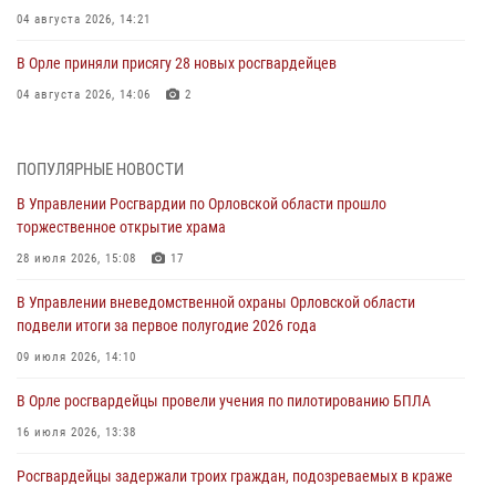
04 августа 2026, 14:21
В Орле приняли присягу 28 новых росгвардейцев
04 августа 2026, 14:06
2
За месяц росгвардейцы приняли от граждан более 800 заявлений о
предоставлении госуслуг
ПОПУЛЯРНЫЕ НОВОСТИ
03 августа 2026, 14:30
В Управлении Росгвардии по Орловской области прошло
торжественное открытие храма
Росгвардейцы обеспечили безопасность во время празднования
Дня ВДВ
28 июля 2026, 15:08
17
03 августа 2026, 14:23
В Управлении вневедомственной охраны Орловской области
подвели итоги за первое полугодие 2026 года
В Орле росгвардейцы приняли участие в учениях на избирательном
участке
09 июля 2026, 14:10
31 июля 2026, 13:21
В Орле росгвардейцы провели учения по пилотированию БПЛА
Жительница Мценска сдала в Росгвардию незарегистрированное
16 июля 2026, 13:38
ружьё
Росгвардейцы задержали троих граждан, подозреваемых в краже
31 июля 2026, 13:16