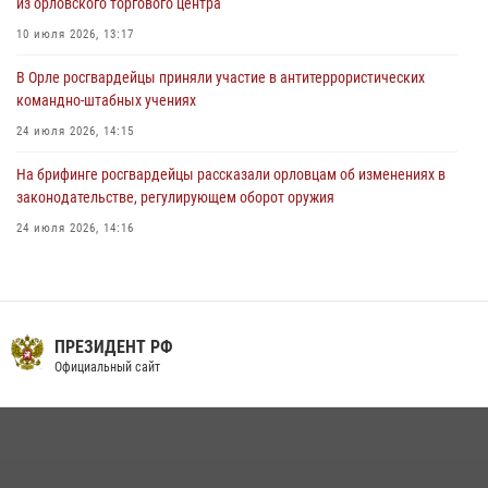
из орловского торгового центра
10 июля 2026, 13:17
В Орле росгвардейцы приняли участие в антитеррористических
командно-штабных учениях
24 июля 2026, 14:15
На брифинге росгвардейцы рассказали орловцам об изменениях в
законодательстве, регулирующем оборот оружия
24 июля 2026, 14:16
Росгвардейцы приняли участие в рабочем совещании по вопросам
обеспечения безопасности в преддверии Единого дня голосования
13 июля 2026, 14:29
ПРЕЗИДЕНТ РФ
В Орле росгвардейцы за неделю проверили два детских лагеря
Официальный сайт
16 июля 2026, 13:34
Сотрудники Росгвардии пресекли дебош в орловском кафе
30 июля 2026, 14:27