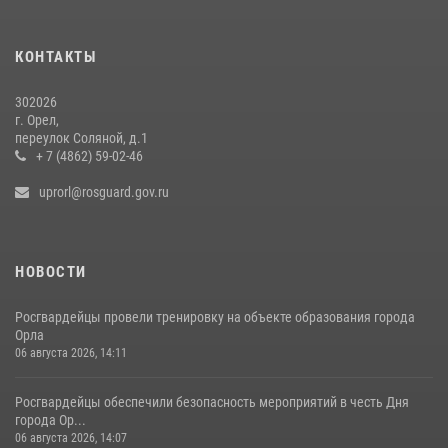
Росгвардейцы в Орле задержали мужчину по подозрению в краже
15 июля 2026, 14:49
КОНТАКТЫ
302026
г. Орел,
переулок Соляной, д.1
+ 7 (4862) 59-02-46
uprorl@rosguard.gov.ru
НОВОСТИ
Росгвардейцы провели тренировку на объекте образования города
Орла
06 августа 2026, 14:11
Росгвардейцы обеспечили безопасность мероприятий в честь Дня
города Ор...
06 августа 2026, 14:07