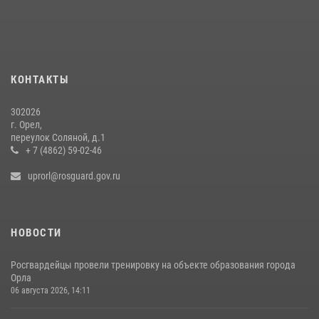
Сотрудники Росгвардии пресекли дебош в орловском кафе
30 июля 2026, 14:27
Росгвардейцы в Орле задержали мужчину по подозрению в краже
15 июля 2026, 14:49
КОНТАКТЫ
302026
г. Орел,
переулок Соляной, д.1
+ 7 (4862) 59-02-46
uprorl@rosguard.gov.ru
НОВОСТИ
Росгвардейцы провели тренировку на объекте образования города
Орла
06 августа 2026, 14:11