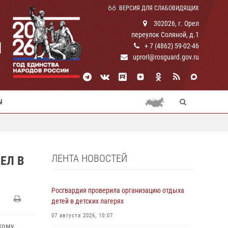
ВЕРСИЯ ДЛЯ СЛАБОВИДЯЩИХ
302026, г. Орел
переулок Соляной, д.1
И
+ 7 (4862) 59-02-46
uprorl@rosguard.gov.ru
Ы
ЛЕНТА НОВОСТЕЙ
ЕЛ В
Росгвардия проверила организацию отдыха
детей в детских лагерях
07 августа 2026, 10:07
кому,