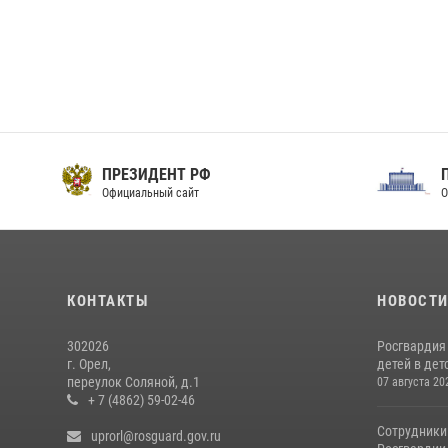
ПРЕЗИДЕНТ РФ
Официальный сайт
О
КОНТАКТЫ
НОВОСТ
302026
Росгвардия
г. Орел,
детей в дет
переулок Соляной, д.1
07 августа 20
+ 7 (4862) 59-02-46
Сотрудники
uprorl@rosguard.gov.ru