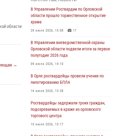
Начальник регионального Управления
Росгвардии принял участие в митинге в честь
В Управлении Росгвардии по Орловской
дня освобождения города Орла
области прошло торжественное открытие
храма
05 августа 2026, 13:16
2
кой области
28 июля 2026, 15:08
17
Ливенские росгвардейцы рассказали о
результатах работы за первое полугодие
В Управлении вневедомственной охраны
Орловской области подвели итоги за первое
05 августа 2026, 13:12
полугодие 2026 года
За месяц росгвардейцы задержали 15 лиц,
09 июля 2026, 14:10
ующая →
подозреваемых в совершении
противоправных действий
В Орле росгвардейцы провели учения по
пилотированию БПЛА
04 августа 2026, 14:21
16 июля 2026, 13:38
В Орле приняли присягу 28 новых
росгвардейцев
Росгвардейцы задержали троих граждан,
подозреваемых в краже из орловского
04 августа 2026, 14:06
2
торгового центра
За месяц росгвардейцы приняли от граждан
10 июля 2026, 13:17
более 800 заявлений о предоставлении
госуслуг