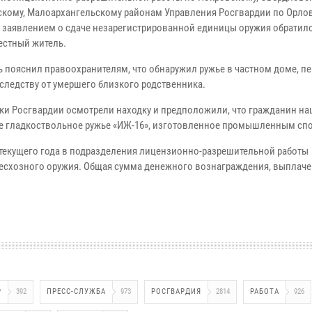
скому, Малоархангельскому районам Управления Росгвардии по Орло
с заявлением о сдаче незарегистрированной единицы оружия обратилс
естный житель.
ь пояснил правоохранителям, что обнаружил ружье в частном доме, 
аследству от умершего близкого родственника.
ки Росгвардии осмотрели находку и предположили, что гражданин н
е гладкоствольное ружье «ИЖ-16», изготовленное промышленным сп
 текущего года в подразделения лицензионно-разрешительной работы
бесхозного оружия. Общая сумма денежного вознаграждения, выплач
Р
392
ПРЕСС-СЛУЖБА
973
РОСГВАРДИЯ
2814
РАБОТА
926