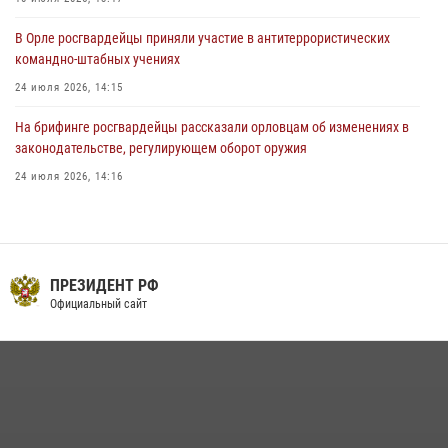
В Орле росгвардейцы приняли участие в антитеррористических
командно-штабных учениях
24 июля 2026, 14:15
На брифинге росгвардейцы рассказали орловцам об изменениях в
законодательстве, регулирующем оборот оружия
24 июля 2026, 14:16
Росгвардейцы приняли участие в рабочем совещании по вопросам
обеспечения безопасности в преддверии Единого дня голосования
13 июля 2026, 14:29
ПРЕЗИДЕНТ РФ
В Орле росгвардейцы за неделю проверили два детских лагеря
Официальный сайт
16 июля 2026, 13:34
Сотрудники Росгвардии пресекли дебош в орловском кафе
30 июля 2026, 14:27
Росгвардейцы в Орле задержали мужчину по подозрению в краже