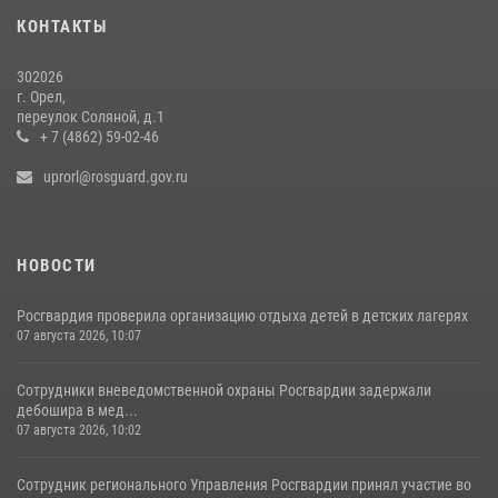
15 июля 2026, 14:49
КОНТАКТЫ
302026
г. Орел,
переулок Соляной, д.1
+ 7 (4862) 59-02-46
uprorl@rosguard.gov.ru
НОВОСТИ
Росгвардия проверила организацию отдыха детей в детских лагерях
07 августа 2026, 10:07
Сотрудники вневедомственной охраны Росгвардии задержали
дебошира в мед...
07 августа 2026, 10:02
Сотрудник регионального Управления Росгвардии принял участие во