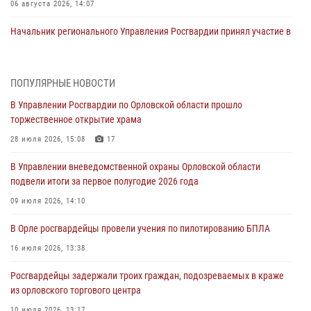
06 августа 2026, 14:07
Начальник регионального Управления Росгвардии принял участие в
митинге в честь дня освобождения города Орла
05 августа 2026, 13:16
2
ПОПУЛЯРНЫЕ НОВОСТИ
Ливенские росгвардейцы рассказали о результатах работы за
В Управлении Росгвардии по Орловской области прошло
первое полугодие
торжественное открытие храма
05 августа 2026, 13:12
28 июля 2026, 15:08
17
За месяц росгвардейцы задержали 15 лиц, подозреваемых в
В Управлении вневедомственной охраны Орловской области
совершении противоправных действий
подвели итоги за первое полугодие 2026 года
04 августа 2026, 14:21
09 июля 2026, 14:10
В Орле приняли присягу 28 новых росгвардейцев
В Орле росгвардейцы провели учения по пилотированию БПЛА
04 августа 2026, 14:06
2
16 июля 2026, 13:38
За месяц росгвардейцы приняли от граждан более 800 заявлений о
Росгвардейцы задержали троих граждан, подозреваемых в краже
предоставлении госуслуг
из орловского торгового центра
03 августа 2026, 14:30
10 июля 2026, 13:17