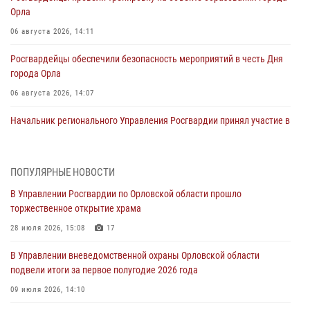
Орла
06 августа 2026, 14:11
Росгвардейцы обеспечили безопасность мероприятий в честь Дня
города Орла
06 августа 2026, 14:07
Начальник регионального Управления Росгвардии принял участие в
митинге в честь дня освобождения города Орла
05 августа 2026, 13:16
2
ПОПУЛЯРНЫЕ НОВОСТИ
Ливенские росгвардейцы рассказали о результатах работы за
В Управлении Росгвардии по Орловской области прошло
первое полугодие
торжественное открытие храма
05 августа 2026, 13:12
28 июля 2026, 15:08
17
За месяц росгвардейцы задержали 15 лиц, подозреваемых в
В Управлении вневедомственной охраны Орловской области
совершении противоправных действий
подвели итоги за первое полугодие 2026 года
04 августа 2026, 14:21
09 июля 2026, 14:10
В Орле приняли присягу 28 новых росгвардейцев