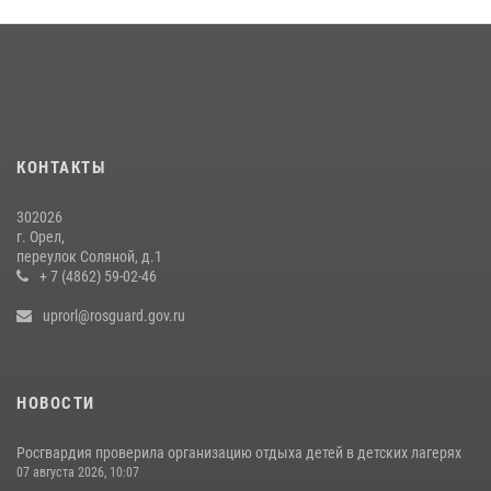
24 июля 2026, 14:16
Сотрудники Росгвардии пресекли дебош в орловском кафе
30 июля 2026, 14:27
Росгвардейцы в Орле задержали мужчину по подозрению в краже
15 июля 2026, 14:49
КОНТАКТЫ
302026
г. Орел,
переулок Соляной, д.1
+ 7 (4862) 59-02-46
uprorl@rosguard.gov.ru
НОВОСТИ
Росгвардия проверила организацию отдыха детей в детских лагерях
07 августа 2026, 10:07