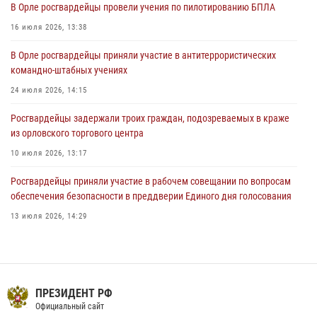
В Орле росгвардейцы провели учения по пилотированию БПЛА
04 августа 2026, 14:06
2
16 июля 2026, 13:38
За месяц росгвардейцы приняли от граждан более 800 заявлений о
В Орле росгвардейцы приняли участие в антитеррористических
предоставлении госуслуг
командно-штабных учениях
03 августа 2026, 14:30
24 июля 2026, 14:15
Росгвардейцы задержали троих граждан, подозреваемых в краже
из орловского торгового центра
10 июля 2026, 13:17
Росгвардейцы приняли участие в рабочем совещании по вопросам
обеспечения безопасности в преддверии Единого дня голосования
13 июля 2026, 14:29
В Орле росгвардейцы за неделю проверили два детских лагеря
16 июля 2026, 13:34
На брифинге росгвардейцы рассказали орловцам об изменениях в
ПРЕЗИДЕНТ РФ
законодательстве, регулирующем оборот оружия
Официальный сайт