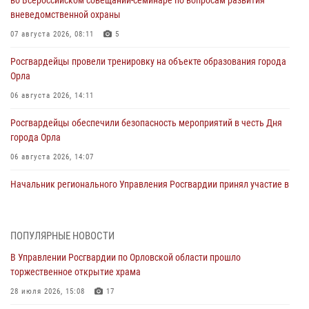
вневедомственной охраны
07 августа 2026, 08:11
5
Росгвардейцы провели тренировку на объекте образования города
Орла
06 августа 2026, 14:11
Росгвардейцы обеспечили безопасность мероприятий в честь Дня
города Орла
06 августа 2026, 14:07
Начальник регионального Управления Росгвардии принял участие в
митинге в честь дня освобождения города Орла
05 августа 2026, 13:16
2
ПОПУЛЯРНЫЕ НОВОСТИ
Ливенские росгвардейцы рассказали о результатах работы за
В Управлении Росгвардии по Орловской области прошло
первое полугодие
торжественное открытие храма
05 августа 2026, 13:12
28 июля 2026, 15:08
17
За месяц росгвардейцы задержали 15 лиц, подозреваемых в