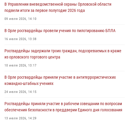
В Управлении вневедомственной охраны Орловской области
совершении противоправных действий
подвели итоги за первое полугодие 2026 года
04 августа 2026, 14:21
09 июля 2026, 14:10
В Орле приняли присягу 28 новых росгвардейцев
В Орле росгвардейцы провели учения по пилотированию БПЛА
04 августа 2026, 14:06
2
16 июля 2026, 13:38
За месяц росгвардейцы приняли от граждан более 800 заявлений о
Росгвардейцы задержали троих граждан, подозреваемых в краже
предоставлении госуслуг
из орловского торгового центра
03 августа 2026, 14:30
10 июля 2026, 13:17
В Орле росгвардейцы приняли участие в антитеррористических
командно-штабных учениях
24 июля 2026, 14:15
Росгвардейцы приняли участие в рабочем совещании по вопросам
обеспечения безопасности в преддверии Единого дня голосования
13 июля 2026, 14:29
В Орле росгвардейцы за неделю проверили два детских лагеря