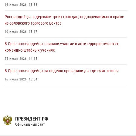
детских лагерей «Мечта» и «Лесной»
16 июля 2026, 13:38
30 июля 2026, 14:22
Росгвардейцы задержали троих граждан, подозреваемых в краже
из орловского торгового центра
10 июля 2026, 13:17
В Орле росгвардейцы приняли участие в антитеррористических
командно-штабных учениях
24 июля 2026, 14:15
В Орле росгвардейцы за неделю проверили два детских лагеря
16 июля 2026, 13:34
Росгвардейцы приняли участие в рабочем совещании по вопросам
обеспечения безопасности в преддверии Единого дня голосования
13 июля 2026, 14:29
На брифинге росгвардейцы рассказали орловцам об изменениях в
ПРЕЗИДЕНТ РФ
законодательстве, регулирующем оборот оружия
Официальный сайт
24 июля 2026, 14:16