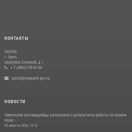
Сотрудники Росгвардии пресекли дебош в орловском кафе
30 июля 2026, 14:27
Росгвардейцы в Орле задержали мужчину по подозрению в краже
15 июля 2026, 14:49
КОНТАКТЫ
302026
г. Орел,
переулок Соляной, д.1
+ 7 (4862) 59-02-46
uprorl@rosguard.gov.ru
НОВОСТИ
Ливенские росгвардейцы рассказали о результатах работы за первое
полуг...
05 августа 2026, 13:12