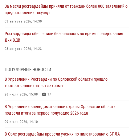
За месяц росгвардейцы приняли от граждан более 800 заявлений о
предоставлении госуслуг
03 августа 2026, 14:30
Росгвардейцы обеспечили безопасность во время празднования
Дня ВДВ
03 августа 2026, 14:23
В Орле росгвардейцы приняли участие в учениях на избирательном
участке
ПОПУЛЯРНЫЕ НОВОСТИ
31 июля 2026, 13:21
В Управлении Росгвардии по Орловской области прошло
торжественное открытие храма
Жительница Мценска сдала в Росгвардию незарегистрированное
ружьё
28 июля 2026, 15:08
17
31 июля 2026, 13:16
В Управлении вневедомственной охраны Орловской области
подвели итоги за первое полугодие 2026 года
Сотрудники Росгвардии пресекли дебош в орловском кафе
09 июля 2026, 14:10
30 июля 2026, 14:27
В Орле росгвардейцы провели учения по пилотированию БПЛА
Росгвардейцы проверили антитеррористическую защищённость