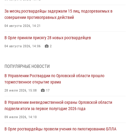
За месяц росгвардейцы задержали 15 лиц, подозреваемых в
совершении противоправных действий
04 августа 2026, 14:21
В Орле приняли присягу 28 новых росгвардейцев
04 августа 2026, 14:06
2
За месяц росгвардейцы приняли от граждан более 800 заявлений о
предоставлении госуслуг
ПОПУЛЯРНЫЕ НОВОСТИ
03 августа 2026, 14:30
В Управлении Росгвардии по Орловской области прошло
торжественное открытие храма
Росгвардейцы обеспечили безопасность во время празднования
Дня ВДВ
28 июля 2026, 15:08
17
03 августа 2026, 14:23
В Управлении вневедомственной охраны Орловской области
подвели итоги за первое полугодие 2026 года
В Орле росгвардейцы приняли участие в учениях на избирательном
участке
09 июля 2026, 14:10
31 июля 2026, 13:21
В Орле росгвардейцы провели учения по пилотированию БПЛА