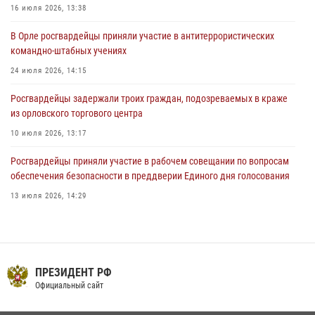
Жительница Мценска сдала в Росгвардию незарегистрированное
16 июля 2026, 13:38
ружьё
В Орле росгвардейцы приняли участие в антитеррористических
31 июля 2026, 13:16
командно-штабных учениях
24 июля 2026, 14:15
Росгвардейцы задержали троих граждан, подозреваемых в краже
из орловского торгового центра
10 июля 2026, 13:17
Росгвардейцы приняли участие в рабочем совещании по вопросам
обеспечения безопасности в преддверии Единого дня голосования
13 июля 2026, 14:29
В Орле росгвардейцы за неделю проверили два детских лагеря
16 июля 2026, 13:34
На брифинге росгвардейцы рассказали орловцам об изменениях в
ПРЕЗИДЕНТ РФ
законодательстве, регулирующем оборот оружия
Официальный сайт
24 июля 2026, 14:16