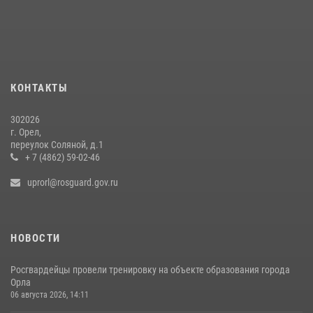
Сотрудники Росгвардии пресекли дебош в орловском кафе
30 июля 2026, 14:27
Росгвардейцы в Орле задержали мужчину по подозрению в краже
15 июля 2026, 14:49
КОНТАКТЫ
302026
г. Орел,
переулок Соляной, д.1
+ 7 (4862) 59-02-46
uprorl@rosguard.gov.ru
НОВОСТИ
Росгвардейцы провели тренировку на объекте образования города
Орла
06 августа 2026, 14:11