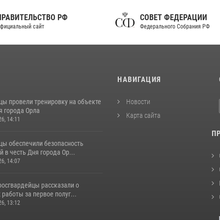
ПРАВИТЕЛЬСТВО РФ
СОВЕТ ФЕДЕРАЦИИ
фициальный сайт
Федерального Собрания РФ
И
НАВИГАЦИЯ
цы провели тренировку на объекте
Новости
я города Орла
Карта сайта
26, 14:11
П
цы обеспечили безопасность
 в честь Дня города Ор...
26, 14:07
росгвардейцы рассказали о
 работы за первое полуг...
26, 13:12