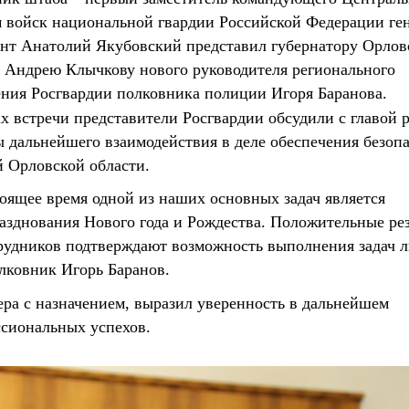
 войск национальной гвардии Российской Федерации ген
ант Анатолий Якубовский представил губернатору Орлов
 Андрею Клычкову нового руководителя регионального
ния Росгвардии полковника полиции Игоря Баранова.
х встречи представители Росгвардии обсудили с главой 
 дальнейшего взаимодействия в деле обеспечения безоп
 Орловской области.
оящее время одной из наших основных задач является
разднования Нового года и Рождества. Положительные ре
рудников подтверждают возможность выполнения задач 
лковник Игорь Баранов.
ра с назначением, выразил уверенность в дальнейшем
ссиональных успехов.