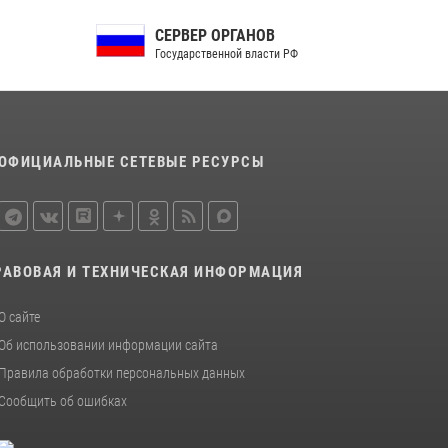
Сотрудники Росгвардии пресекли дебош в
СЕРВЕР ОРГАНОВ
орловском кафе
Государственной власти РФ
30 июля 2026, 14:27
Росгвардейцы в Орле задержали мужчину по
подозрению в краже
15 июля 2026, 14:49
ОФИЦИАЛЬНЫЕ СЕТЕВЫЕ РЕСУРСЫ
РАВОВАЯ И ТЕХНИЧЕСКАЯ ИНФОРМАЦИЯ
О сайте
Об использовании информации сайта
Правила обработки персональных данных
Сообщить об ошибках