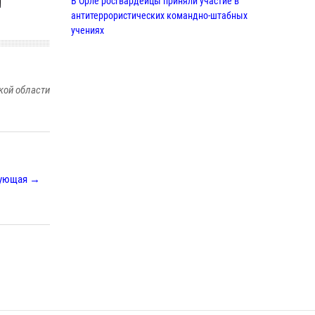
В Орле росгвардейцы приняли участие в
антитеррористических командно-штабных
учениях
24 июля 2026, 14:15
Росгвардейцы приняли участие в рабочем
кой области
совещании по вопросам обеспечения
безопасности в преддверии Единого дня
голосования
13 июля 2026, 14:29
В Орле росгвардейцы за неделю проверили
ующая →
два детских лагеря
16 июля 2026, 13:34
На брифинге росгвардейцы рассказали
орловцам об изменениях в
законодательстве, регулирующем оборот
оружия
24 июля 2026, 14:16