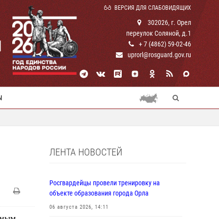
ВЕРСИЯ ДЛЯ СЛАБОВИДЯЩИХ
302026, г. Орел
переулок Соляной, д.1
И
+ 7 (4862) 59-02-46
uprorl@rosguard.gov.ru
Ы
ЛЕНТА НОВОСТЕЙ
Росгвардейцы провели тренировку на
объекте образования города Орла
06 августа 2026, 14:11
ьным