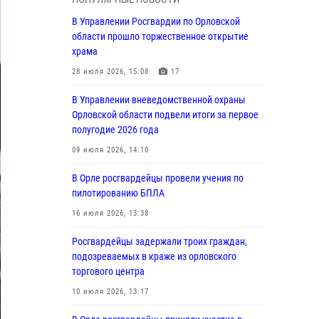
04 августа 2026, 14:06
2
В Управлении Росгвардии по Орловской
области прошло торжественное открытие
За месяц росгвардейцы приняли от граждан
храма
более 800 заявлений о предоставлении
госуслуг
28 июля 2026, 15:08
17
03 августа 2026, 14:30
В Управлении вневедомственной охраны
Орловской области подвели итоги за первое
Росгвардейцы обеспечили безопасность во
полугодие 2026 года
время празднования Дня ВДВ
09 июля 2026, 14:10
03 августа 2026, 14:23
В Орле росгвардейцы провели учения по
В Орле росгвардейцы приняли участие в
пилотированию БПЛА
учениях на избирательном участке
16 июля 2026, 13:38
31 июля 2026, 13:21
Росгвардейцы задержали троих граждан,
Жительница Мценска сдала в Росгвардию
подозреваемых в краже из орловского
незарегистрированное ружьё
торгового центра
31 июля 2026, 13:16
10 июля 2026, 13:17