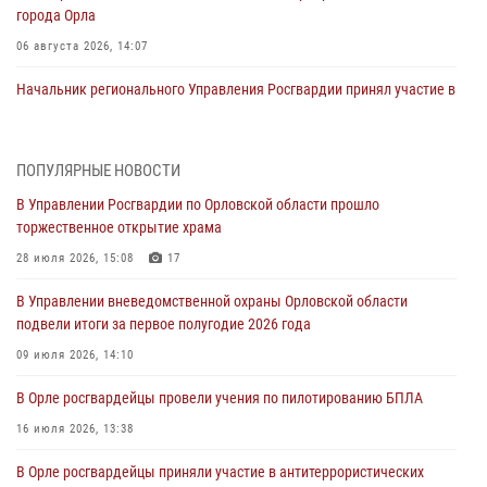
города Орла
06 августа 2026, 14:07
Начальник регионального Управления Росгвардии принял участие в
митинге в честь дня освобождения города Орла
05 августа 2026, 13:16
2
ПОПУЛЯРНЫЕ НОВОСТИ
Ливенские росгвардейцы рассказали о результатах работы за
В Управлении Росгвардии по Орловской области прошло
первое полугодие
торжественное открытие храма
05 августа 2026, 13:12
28 июля 2026, 15:08
17
За месяц росгвардейцы задержали 15 лиц, подозреваемых в
В Управлении вневедомственной охраны Орловской области
совершении противоправных действий
подвели итоги за первое полугодие 2026 года
04 августа 2026, 14:21
09 июля 2026, 14:10
В Орле приняли присягу 28 новых росгвардейцев
В Орле росгвардейцы провели учения по пилотированию БПЛА
04 августа 2026, 14:06
2
16 июля 2026, 13:38
За месяц росгвардейцы приняли от граждан более 800 заявлений о
В Орле росгвардейцы приняли участие в антитеррористических
предоставлении госуслуг