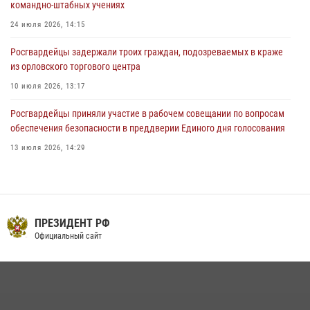
командно-штабных учениях
03 августа 2026, 14:30
24 июля 2026, 14:15
Росгвардейцы задержали троих граждан, подозреваемых в краже
из орловского торгового центра
10 июля 2026, 13:17
Росгвардейцы приняли участие в рабочем совещании по вопросам
обеспечения безопасности в преддверии Единого дня голосования
13 июля 2026, 14:29
В Орле росгвардейцы за неделю проверили два детских лагеря
16 июля 2026, 13:34
На брифинге росгвардейцы рассказали орловцам об изменениях в
ПРЕЗИДЕНТ РФ
законодательстве, регулирующем оборот оружия
Официальный сайт
24 июля 2026, 14:16
Сотрудники Росгвардии пресекли дебош в орловском кафе
30 июля 2026, 14:27