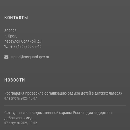
Росгвардейцы в Орле задержали мужчину по подозрению в краже
15 июля 2026, 14:49
КОНТАКТЫ
302026
г. Орел,
переулок Соляной, д.1
+ 7 (4862) 59-02-46
uprorl@rosguard.gov.ru
НОВОСТИ
Росгвардия проверила организацию отдыха детей в детских лагерях
07 августа 2026, 10:07
Сотрудники вневедомственной охраны Росгвардии задержали
дебошира в мед...
07 августа 2026, 10:02