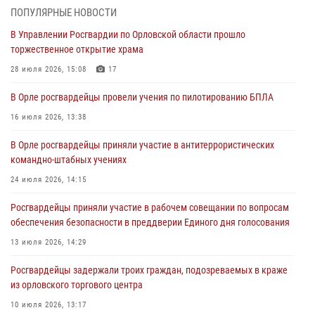
ПОПУЛЯРНЫЕ НОВОСТИ
Ливенские росгвардейцы рассказали о результатах работы за
В Управлении Росгвардии по Орловской области прошло
первое полугодие
торжественное открытие храма
05 августа 2026, 13:12
28 июля 2026, 15:08
17
За месяц росгвардейцы задержали 15 лиц, подозреваемых в
В Орле росгвардейцы провели учения по пилотированию БПЛА
совершении противоправных действий
16 июля 2026, 13:38
04 августа 2026, 14:21
В Орле росгвардейцы приняли участие в антитеррористических
В Орле приняли присягу 28 новых росгвардейцев
командно-штабных учениях
04 августа 2026, 14:06
2
24 июля 2026, 14:15
За месяц росгвардейцы приняли от граждан более 800 заявлений о
Росгвардейцы приняли участие в рабочем совещании по вопросам
предоставлении госуслуг
обеспечения безопасности в преддверии Единого дня голосования
03 августа 2026, 14:30
13 июля 2026, 14:29
Росгвардейцы задержали троих граждан, подозреваемых в краже
из орловского торгового центра
10 июля 2026, 13:17