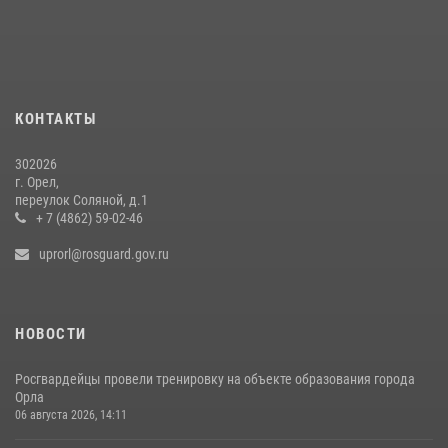
Сотрудники Росгвардии пресекли дебош в орловском кафе
30 июля 2026, 14:27
Росгвардейцы в Орле задержали мужчину по подозрению в краже
15 июля 2026, 14:49
КОНТАКТЫ
302026
г. Орел,
переулок Соляной, д.1
+ 7 (4862) 59-02-46
uprorl@rosguard.gov.ru
НОВОСТИ
Росгвардейцы провели тренировку на объекте образования города
Орла
06 августа 2026, 14:11