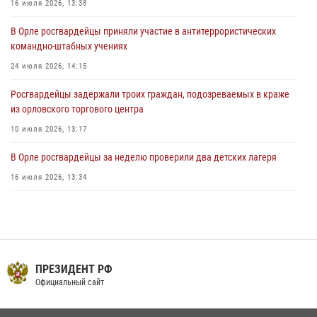
Жительница Мценска сдала в Росгвардию незарегистрированное
16 июля 2026, 13:38
ружьё
В Орле росгвардейцы приняли участие в антитеррористических
31 июля 2026, 13:16
командно-штабных учениях
24 июля 2026, 14:15
Росгвардейцы задержали троих граждан, подозреваемых в краже
из орловского торгового центра
10 июля 2026, 13:17
В Орле росгвардейцы за неделю проверили два детских лагеря
16 июля 2026, 13:34
Росгвардейцы приняли участие в рабочем совещании по вопросам
обеспечения безопасности в преддверии Единого дня голосования
13 июля 2026, 14:29
На брифинге росгвардейцы рассказали орловцам об изменениях в
ПРЕЗИДЕНТ РФ
законодательстве, регулирующем оборот оружия
Официальный сайт
24 июля 2026, 14:16