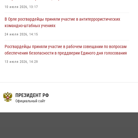
03 августа 2026, 14:30
10 июля 2026, 13:17
В Орле росгвардейцы приняли участие в антитеррористических
командно-штабных учениях
24 июля 2026, 14:15
Росгвардейцы приняли участие в рабочем совещании по вопросам
обеспечения безопасности в преддверии Единого дня голосования
13 июля 2026, 14:29
На брифинге росгвардейцы рассказали орловцам об изменениях в
законодательстве, регулирующем оборот оружия
24 июля 2026, 14:16
ПРЕЗИДЕНТ РФ
В Орле росгвардейцы за неделю проверили два детских лагеря
Официальный сайт
16 июля 2026, 13:34
Сотрудники Росгвардии пресекли дебош в орловском кафе
30 июля 2026, 14:27