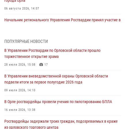
города Орла
06 августа 2026, 14:07
Начальник регионального Управления Росгвардии принял участие в
митинге в честь дня освобождения города Орла
05 августа 2026, 13:16
2
ПОПУЛЯРНЫЕ НОВОСТИ
Ливенские росгвардейцы рассказали о результатах работы за
В Управлении Росгвардии по Орловской области прошло
первое полугодие
торжественное открытие храма
05 августа 2026, 13:12
28 июля 2026, 15:08
17
За месяц росгвардейцы задержали 15 лиц, подозреваемых в
В Управлении вневедомственной охраны Орловской области
совершении противоправных действий
подвели итоги за первое полугодие 2026 года
04 августа 2026, 14:21
09 июля 2026, 14:10
В Орле приняли присягу 28 новых росгвардейцев
В Орле росгвардейцы провели учения по пилотированию БПЛА
04 августа 2026, 14:06
2
16 июля 2026, 13:38
За месяц росгвардейцы приняли от граждан более 800 заявлений о
Росгвардейцы задержали троих граждан, подозреваемых в краже
предоставлении госуслуг
из орловского торгового центра