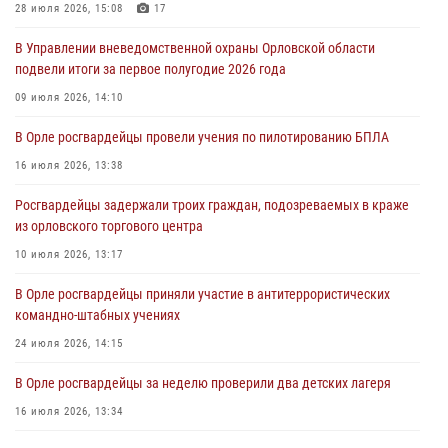
28 июля 2026, 15:08
17
За месяц росгвардейцы задержали 15 лиц, подозреваемых в
В Управлении вневедомственной охраны Орловской области
совершении противоправных действий
подвели итоги за первое полугодие 2026 года
04 августа 2026, 14:21
09 июля 2026, 14:10
В Орле приняли присягу 28 новых росгвардейцев
В Орле росгвардейцы провели учения по пилотированию БПЛА
04 августа 2026, 14:06
2
16 июля 2026, 13:38
За месяц росгвардейцы приняли от граждан более 800 заявлений о
Росгвардейцы задержали троих граждан, подозреваемых в краже
предоставлении госуслуг
из орловского торгового центра
03 августа 2026, 14:30
10 июля 2026, 13:17
В Орле росгвардейцы приняли участие в антитеррористических
командно-штабных учениях
24 июля 2026, 14:15
В Орле росгвардейцы за неделю проверили два детских лагеря
16 июля 2026, 13:34