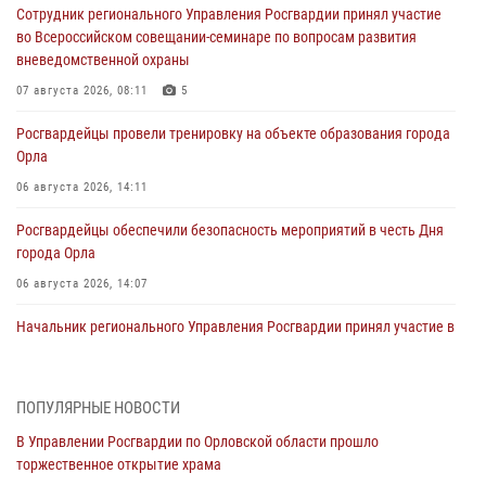
Сотрудник регионального Управления Росгвардии принял участие
во Всероссийском совещании-семинаре по вопросам развития
вневедомственной охраны
07 августа 2026, 08:11
5
Росгвардейцы провели тренировку на объекте образования города
Орла
06 августа 2026, 14:11
Росгвардейцы обеспечили безопасность мероприятий в честь Дня
города Орла
06 августа 2026, 14:07
Начальник регионального Управления Росгвардии принял участие в
митинге в честь дня освобождения города Орла
05 августа 2026, 13:16
2
ПОПУЛЯРНЫЕ НОВОСТИ
Ливенские росгвардейцы рассказали о результатах работы за
В Управлении Росгвардии по Орловской области прошло
первое полугодие
торжественное открытие храма
05 августа 2026, 13:12